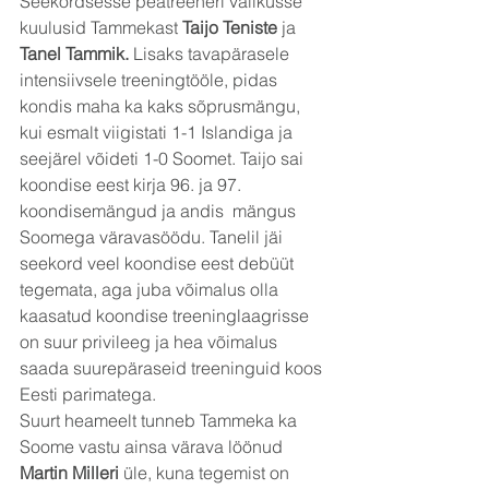
Seekordsesse peatreeneri valikusse 
kuulusid Tammekast 
Taijo Teniste
 ja 
Tanel Tammik. 
Lisaks tavapärasele 
intensiivsele treeningtööle, pidas 
kondis maha ka kaks sõprusmängu, 
kui esmalt viigistati 1-1 Islandiga ja 
seejärel võideti 1-0 Soomet. Taijo sai 
koondise eest kirja 96. ja 97. 
koondisemängud ja andis  mängus 
Soomega väravasöödu. Tanelil jäi 
seekord veel koondise eest debüüt 
tegemata, aga juba võimalus olla 
kaasatud koondise treeninglaagrisse 
on suur privileeg ja hea võimalus 
saada suurepäraseid treeninguid koos 
Eesti parimatega. 
Suurt heameelt tunneb Tammeka ka 
Soome vastu ainsa värava löönud 
Martin Milleri 
üle, kuna tegemist on 