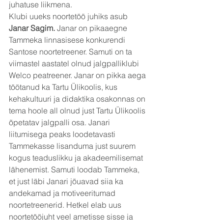
juhatuse liikmena.
Klubi uueks noortetöö juhiks asub 
Janar Sagim. 
Janar on pikaaegne 
Tammeka linnasisese konkurendi 
Santose noortetreener. Samuti on ta 
viimastel aastatel olnud jalgpalliklubi 
Welco peatreener. Janar on pikka aega 
töötanud ka Tartu Ülikoolis, kus 
kehakultuuri ja didaktika osakonnas on 
tema hoole all olnud just Tartu Ülikoolis 
õpetatav jalgpalli osa. Janari 
liitumisega peaks loodetavasti 
Tammekasse lisanduma just suurem 
kogus teaduslikku ja akadeemilisemat 
lähenemist. Samuti loodab Tammeka, 
et just läbi Janari jõuavad siia ka 
andekamad ja motiveeritumad 
noortetreenerid. Hetkel elab uus 
noortetööjuht veel ametisse sisse ja 