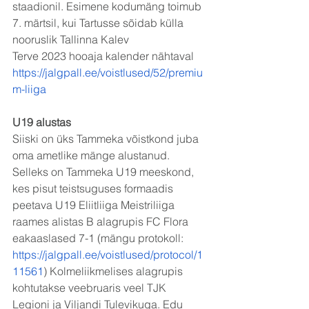
staadionil. Esimene kodumäng toimub 
7. märtsil, kui Tartusse sõidab külla 
nooruslik Tallinna Kalev
Terve 2023 hooaja kalender nähtaval 
https://jalgpall.ee/voistlused/52/premiu
m-liiga
U19 alustas
Siiski on üks Tammeka võistkond juba 
oma ametlike mänge alustanud. 
Selleks on Tammeka U19 meeskond, 
kes pisut teistsuguses formaadis 
peetava U19 Eliitliiga Meistriliiga 
raames alistas B alagrupis FC Flora 
eakaaslased 7-1 (mängu protokoll: 
https://jalgpall.ee/voistlused/protocol/1
11561
) Kolmeliikmelises alagrupis 
kohtutakse veebruaris veel TJK 
Legioni ja Viljandi Tulevikuga. Edu 