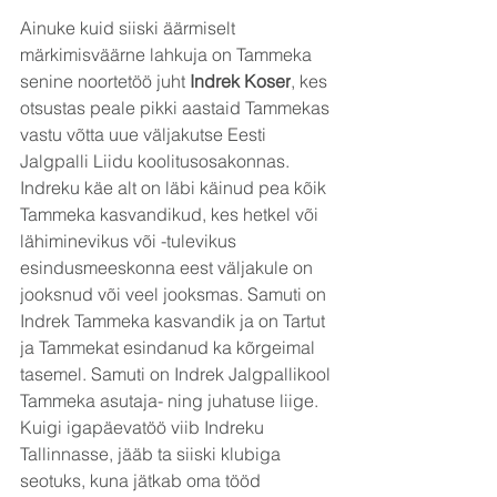
Ainuke kuid siiski äärmiselt 
märkimisväärne lahkuja on Tammeka 
senine noortetöö juht 
Indrek Koser
, kes 
otsustas peale pikki aastaid Tammekas 
vastu võtta uue väljakutse Eesti 
Jalgpalli Liidu koolitusosakonnas. 
Indreku käe alt on läbi käinud pea kõik 
Tammeka kasvandikud, kes hetkel või 
lähiminevikus või -tulevikus 
esindusmeeskonna eest väljakule on 
jooksnud või veel jooksmas. Samuti on 
Indrek Tammeka kasvandik ja on Tartut 
ja Tammekat esindanud ka kõrgeimal 
tasemel. Samuti on Indrek Jalgpallikool 
Tammeka asutaja- ning juhatuse liige. 
Kuigi igapäevatöö viib Indreku 
Tallinnasse, jääb ta siiski klubiga 
seotuks, kuna jätkab oma tööd 