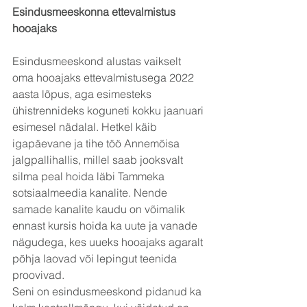
Esindusmeeskonna ettevalmistus 
hooajaks
Esindusmeeskond alustas vaikselt 
oma hooajaks ettevalmistusega 2022 
aasta lõpus, aga esimesteks 
ühistrennideks koguneti kokku jaanuari 
esimesel nädalal. Hetkel käib 
igapäevane ja tihe töö Annemõisa 
jalgpallihallis, millel saab jooksvalt 
silma peal hoida läbi Tammeka 
sotsiaalmeedia kanalite. Nende 
samade kanalite kaudu on võimalik 
ennast kursis hoida ka uute ja vanade 
nägudega, kes uueks hooajaks agaralt 
põhja laovad või lepingut teenida 
proovivad.
Seni on esindusmeeskond pidanud ka 