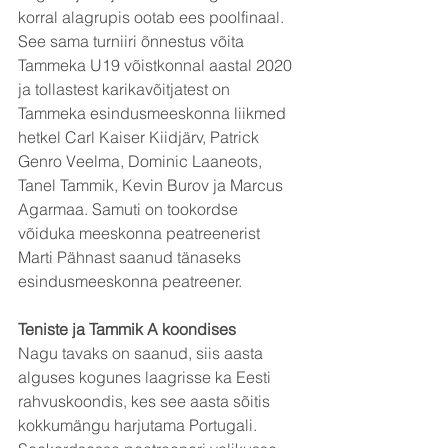
korral alagrupis ootab ees poolfinaal. 
See sama turniiri õnnestus võita 
Tammeka U19 võistkonnal aastal 2020 
ja tollastest karikavõitjatest on 
Tammeka esindusmeeskonna liikmed  
hetkel Carl Kaiser Kiidjärv, Patrick 
Genro Veelma, Dominic Laaneots, 
Tanel Tammik, Kevin Burov ja Marcus 
Agarmaa. Samuti on tookordse 
võiduka meeskonna peatreenerist 
Marti Pähnast saanud tänaseks 
esindusmeeskonna peatreener.
Teniste ja Tammik A koondises
Nagu tavaks on saanud, siis aasta 
alguses kogunes laagrisse ka Eesti 
rahvuskoondis, kes see aasta sõitis 
kokkumängu harjutama Portugali. 