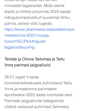
inimestelt tagasisidet. Mida saime 
teada ja millele proovime 2023 aastal 
mängukorralduslikult suuremat rõhku 
panna, sellest võib lugeda: 
https://www.jktammeka.ee/post/esindus
meeskonna-2022-hooaja-
kodum%C3%A4ngude-
tagasisideuuring
Teniste ja Orlova Tartumaa ja Tartu 
linna parimad jalgpallurid
26.01 jagati V-spaa 
konverentsikeskuses auhindasid Tartu 
linna ja maakonna parimatele 
sportlastele 2022 aasta soorituste eest. 
Parimate jalgpallurite kategoorias 
võitsid vastavad auhinnad Tammeka 