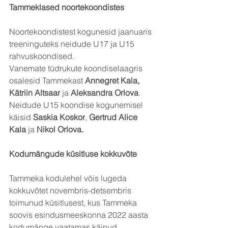
Tammeklased noortekoondistes
Noortekoondistest kogunesid jaanuaris 
treeninguteks neidude U17 ja U15 
rahvuskoondised. 
Vanemate tüdrukute koondiselaagris 
osalesid Tammekast 
Annegret Kala, 
Kätriin Altsaar
 ja 
Aleksandra Orlova
. 
Neidude U15 koondise kogunemisel 
käisid 
Saskia Koskor
, 
Gertrud Alice 
Kala
 ja 
Nikol Orlova.
Kodumängude küsitluse kokkuvõte
Tammeka kodulehel võis lugeda 
kokkuvõtet novembris-detsembris 
toimunud küsitlusest, kus Tammeka 
soovis esindusmeeskonna 2022 aasta 
kodumänge vaatamas käinud 