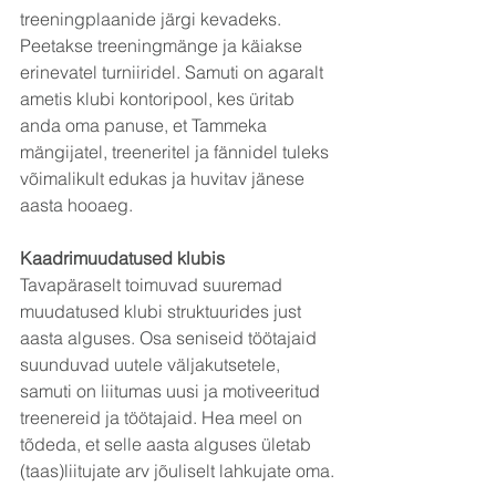
treeningplaanide järgi kevadeks. 
Peetakse treeningmänge ja käiakse 
erinevatel turniiridel. Samuti on agaralt 
ametis klubi kontoripool, kes üritab 
anda oma panuse, et Tammeka 
mängijatel, treeneritel ja fännidel tuleks 
võimalikult edukas ja huvitav jänese 
aasta hooaeg.
Kaadrimuudatused klubis
Tavapäraselt toimuvad suuremad 
muudatused klubi struktuurides just 
aasta alguses. Osa seniseid töötajaid 
suunduvad uutele väljakutsetele, 
samuti on liitumas uusi ja motiveeritud 
treenereid ja töötajaid. Hea meel on 
tõdeda, et selle aasta alguses ületab 
(taas)liitujate arv jõuliselt lahkujate oma.