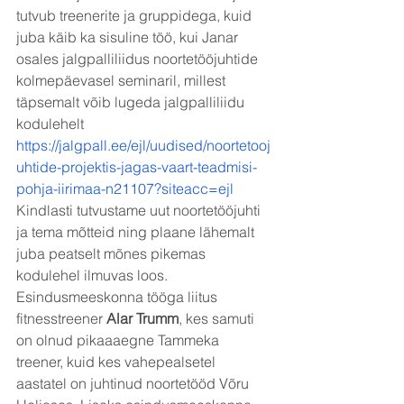
tutvub treenerite ja gruppidega, kuid 
juba käib ka sisuline töö, kui Janar 
osales jalgpalliliidus noortetööjuhtide 
kolmepäevasel seminaril, millest 
täpsemalt võib lugeda jalgpalliliidu 
kodulehelt 
https://jalgpall.ee/ejl/uudised/noortetooj
uhtide-projektis-jagas-vaart-teadmisi-
pohja-iirimaa-n21107?siteacc=ejl
Kindlasti tutvustame uut noortetööjuhti 
ja tema mõtteid ning plaane lähemalt 
juba peatselt mõnes pikemas 
kodulehel ilmuvas loos.
Esindusmeeskonna tööga liitus 
fitnesstreener 
Alar Trumm
, kes samuti 
on olnud pikaaaegne Tammeka 
treener, kuid kes vahepealsetel 
aastatel on juhtinud noortetööd Võru 