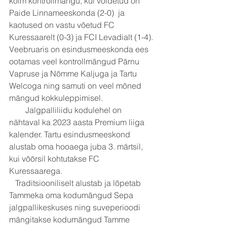
kolm kontrollmängu, kui võidetud on 
Paide Linnameeskonda (2-0)  ja 
kaotused on vastu võetud FC 
Kuressaarelt (0-3) ja FCI Levadialt (1-4).
Veebruaris on esindusmeeskonda ees 
ootamas veel kontrollmängud Pärnu 
Vapruse ja Nõmme Kaljuga ja Tartu 
Welcoga ning samuti on veel mõned 
mängud kokkuleppimisel.
        Jalgpalliliidu kodulehel on 
nähtaval ka 2023 aasta Premium liiga 
kalender. Tartu esindusmeeskond 
alustab oma hooaega juba 3. märtsil, 
kui võõrsil kohtutakse FC 
Kuressaarega. 
   Traditsiooniliselt alustab ja lõpetab 
Tammeka oma kodumängud Sepa 
jalgpallikeskuses ning suveperioodi 
mängitakse kodumängud Tamme 