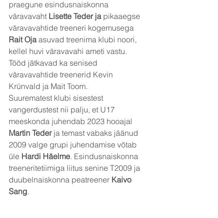
praegune esindusnaiskonna 
väravavaht 
Lisette Teder ja 
pikaaegse 
väravavahtide treeneri kogemusega 
Rait Oja 
asuvad treenima klubi noori, 
kellel huvi väravavahi ameti vastu. 
Tööd jätkavad ka senised 
väravavahtide treenerid Kevin 
Krünvald ja Mait Toom.
Suurematest klubi sisestest 
vangerdustest nii palju, et U17 
meeskonda juhendab 2023 hooajal 
Martin Teder 
ja temast vabaks jäänud 
2009 valge grupi juhendamise võtab 
üle 
Hardi Häelme
. Esindusnaiskonna 
treeneritetiimiga liitus senine T2009 ja 
duubelnaiskonna peatreener 
Kaivo 
Sang
.