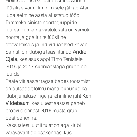
Helioses. Lisaks esindusmeeskonna 
füüsilise vormi timmimisele jätkab Alar 
juba eelmine aasta alustatud tööd 
Tammeka siniste noortegruppide 
juures, kus tema vastutusala on samuti 
noorte jalgpallurite füüsiline 
ettevalmistus ja individuaalsed kavad.
Samuti on klubiga taasliitunud 
Andre 
Ojala
, kes asus appi Timo Tenistele 
2016 ja 2017 sünniaastaga gruppide 
juurde.
Peale viit aastat tagatubades töötamist 
on putsadelt tolmu maha puhunud ka 
klubi juhatuse liige ja tehniline juht 
Ken 
Viidebaum
, kes uuest aastast paneb 
proovile ennast 2016 musta grupi 
peatreenerina.
Kaks täiesti uut liitujat on aga klubi 
väravavahtide osakonnas, kus 