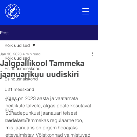
Post
Kõik uudised
Jan 30, 2023
4 min read
Kõik uudised
Jalgpallikool Tammeka
Esindusmeeskond
jaanuarikuu uudiskiri
Esindusnaiskond
U21 meeskond
Käes on 2023 aasta ja vaatamata 
Noored
heitlikule talvele, algas peale kosutavat 
Klubi
pühadepuhkust jaanauari teisest 
nädalast Tammekas regulaarne töö, 
Tammeterad
mis jaanuaris on pigem hooajaks 
ettevalmistav. Võistkonnad valmistuvad 