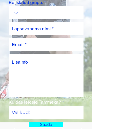
Eelistatud grupp:
Kuidas leidsid Tammeka?
Saada