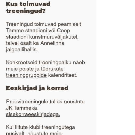
Kus toimuvad
treeningud?
Treeningud toimuvad peamiselt
Tamme staadioni või Coop
staadioni kunstmuruväljakutel,
talvel osalt ka Annelinna
jalgpallihallis.
Konkreetseid treeningpaiku näeb
meie
poiste ja tüdrukute
treeninggruppide
kalendritest.
Eeskirjad ja korrad
Proovitreeningule tulles nõustute
JK Tammeka
sisekorraeeskirjadega.
Kui liitute klubi treeningutega
püsivalt, nõustute
meie