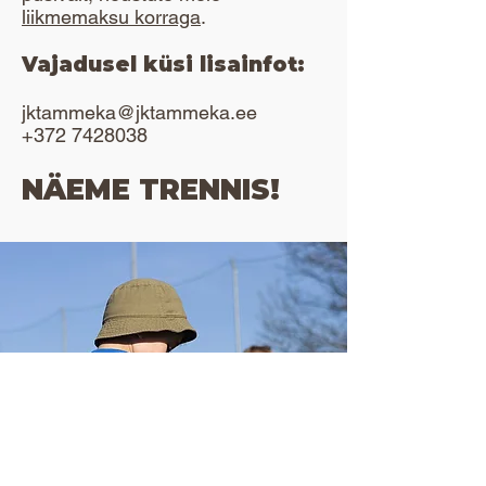
liikmemaksu korraga
.
Vajadusel küsi lisainfot:
jktammeka@jktammeka.ee
+372 7428038
NÄEME TRENNIS!