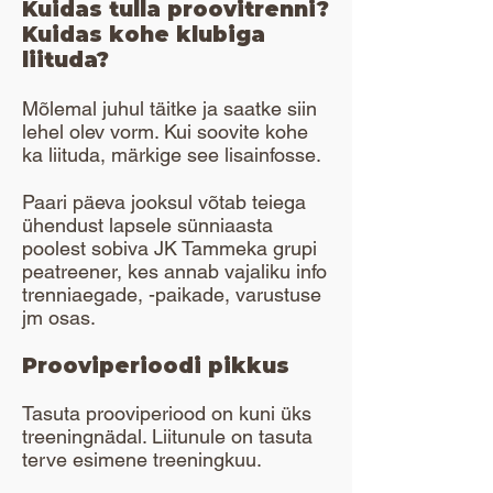
​​Kuidas tulla proovitrenni?
Kuidas kohe klubiga
liituda?
Mõlemal juhul täitke ja saatke siin
lehel olev vorm. Kui soovite kohe
ka liituda, märkige see lisainfosse.​​
Paari päeva jooksul võtab teiega
ühendust lapsele sünniaasta
poolest sobiva JK Tammeka grupi
peatreener, kes annab vajaliku info
trenniaegade, -paikade, varustuse
jm osas.
Prooviperioodi pikkus
Tasuta prooviperiood on kuni üks
treeningnädal. Liitunule on tasuta
terve esimene treeningkuu.