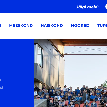
Jälgi meid:
I
MEESKOND
NAISKOND
NOORED
TURN
e
id