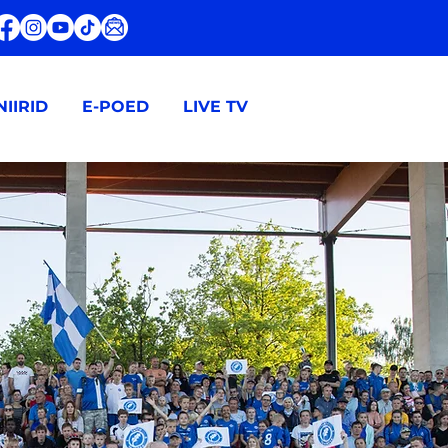
IIRID
E-POED
LIVE TV