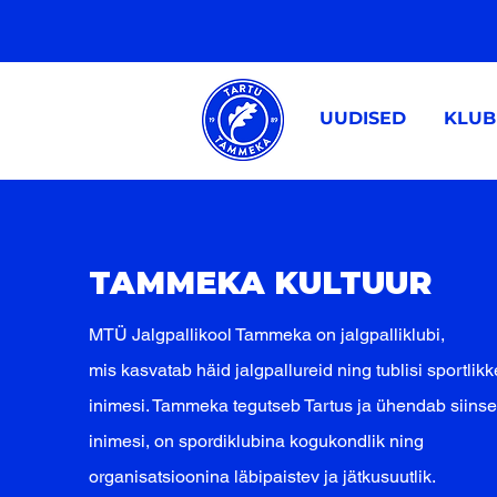
UUDISED
KLUB
TAMMEKA KULTUUR​
MTÜ Jalgpallikool Tammeka on jalgpalliklubi,
mis kasvatab häid jalgpallureid ning tublisi sportlikk
inimesi. Tammeka tegutseb Tartus ja ühendab siinse
inimesi, on spordiklubina kogukondlik ning
organisatsioonina läbipaistev ja jätkusuutlik.