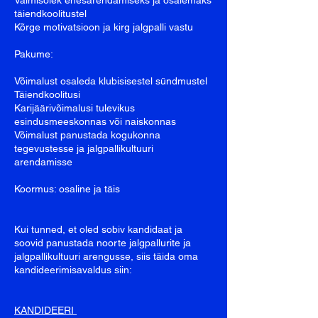
Valmisolek enesarendamiseks ja osalemaks
täiendkoolitustel
Kõrge motivatsioon ja kirg jalgpalli vastu
Pakume:
Võimalust osaleda klubisisestel sündmustel
Täiendkoolitusi
Karijäärivõimalusi tulevikus
esindusmeeskonnas või naiskonnas
Võimalust panustada kogukonna
tegevustesse ja jalgpallikultuuri
arendamisse
Koormus: osaline ja täis
Kui tunned, et oled sobiv kandidaat ja
soovid panustada noorte jalgpallurite ja
jalgpallikultuuri arengusse, siis täida oma
kandideerimisavaldus siin:
KANDIDEERI