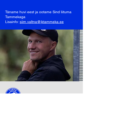
Täname huvi eest ja ootame Sind liituma
Tammekaga
Lisainfo:
siim.valtna@jktammeka.ee
Tartu JK Tammeka