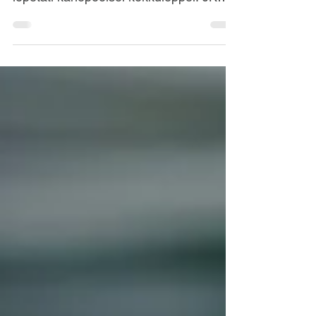
kuulunud äärekaitsja Mairo Miili leping
lõpetati kahepoolsel kokkuleppel. JK
Tammeka tegevjuht Kristjan Tiirik:
“Mairo soov oli saada rohkem
mänguaega ja leppisime kokku, et ta
saab endale selleks uue meeskonna
otsida. Täname Mairot töö eest, mida ta
on teinud 2,5 hooaja jooksul
meeskonna treeningutel ja mängudes!”
Mairo Miil Sündinud: 15.02.2000
Kodakondsus: Eesti JK Tammeka eest
Premium liigas 2024–2026: 85 mängu,
1 värav Foto autor: Siim Jän