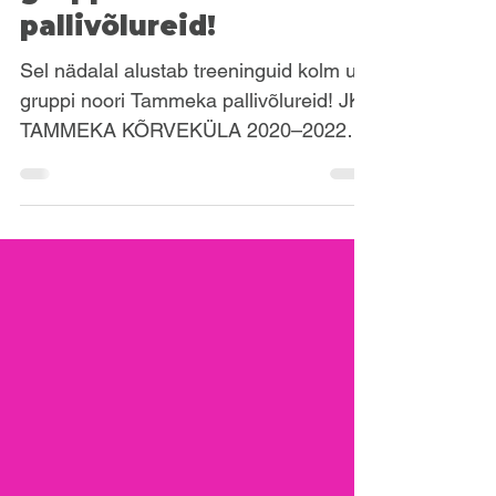
treeninguid kolm uut
gruppi noori Tammeka
pallivõlureid!
Sel nädalal alustab treeninguid kolm uut
gruppi noori Tammeka pallivõlureid! JK
TAMMEKA KÕRVEKÜLA 2020–2022
LAPSED Treener Timo Teniste 📅
TREENINGAJAD Kolmapäeviti 18.30–
19.15, reedeti 18.30–19.15 📍
Kõrveküla põhikooli staadion JK
TAMMEKA VAKSALI/TAMME 2021–
2022 LAPSED Treener Martin Viiklaid
📅 TREENINGAJAD Teisipäeviti 17.45–
18.30, neljapäeviti 17.45–18.30 📍
Tamme staadioni kunstmuruväljak JK