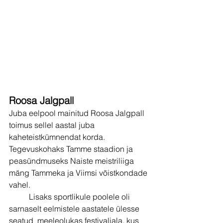
Roosa Jalgpall
Juba eelpool mainitud Roosa Jalgpall 
toimus sellel aastal juba 
kaheteistkümnendat korda. 
Tegevuskohaks Tamme staadion ja 
peasündmuseks Naiste meistriliiga 
mäng Tammeka ja Viimsi võistkondade 
vahel. 
          Lisaks sportlikule poolele oli 
sarnaselt eelmistele aastatele ülesse 
seatud  meeleolukas festivaliala, kus 