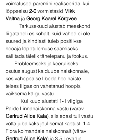
võimalused paremini realiseerida, kui 
lõppseisu 
2-0
 vormistasid 
Mikk 
Valtna
 ja 
Georg Kaarel Kõrgvee
.
           Tarkusekuud alustab meeskond 
liigatabeli esikohalt, kuid vahed ei ole 
suured ja kindlasti tuleb positiivse 
hooaja lõpptulemuse saamiseks 
säilitada täielik tähelepanu ja fookus.
       Probleemseks ja keeruliseks 
osutus august ka duubelnaiskonnale, 
kes vahepealse libeda hoo naiste 
teises liigas on vahetanud hoopis 
vaiksema käigu vastu.
            Kui kuud alustati 
1-1
 viigiga 
Paide Linnanaiskonna vastu (värav 
Gertrud Alice Kala
), siis edasi tuli vastu 
võtta juba kaks jõulisemat kaotust: 1-4 
Flora kolmandale naiskonnalt (värav 
Gertrud Alice Kala
) ja 3-5 Levadia 