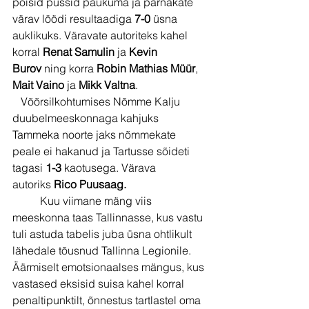
poisid püssid paukuma ja pärnakate 
värav löödi resultaadiga 
7-0
 üsna 
auklikuks. Väravate autoriteks kahel 
korral 
Renat Samulin
 ja 
Kevin 
Burov
 ning korra 
Robin Mathias Müür
, 
Mait
Vaino
 ja 
Mikk Valtna
.
   Võõrsilkohtumises Nõmme Kalju 
duubelmeeskonnaga kahjuks 
Tammeka noorte jaks nõmmekate 
peale ei hakanud ja Tartusse sõideti 
tagasi 
1-3
 kaotusega. Värava 
autoriks
 Rico
Puusaag.
          Kuu viimane mäng viis 
meeskonna taas Tallinnasse, kus vastu 
tuli astuda tabelis juba üsna ohtlikult 
lähedale tõusnud Tallinna Legionile. 
Äärmiselt emotsionaalses mängus, kus 
vastased eksisid suisa kahel korral 
penaltipunktilt, õnnestus tartlastel oma 