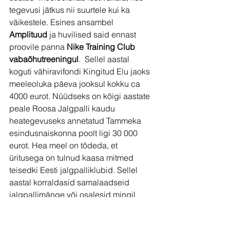
tegevusi jätkus nii suurtele kui ka 
väikestele. Esines ansambel 
Amplituud
 ja huvilised said ennast 
proovile panna 
Nike Training Club 
vabaõhutreeningul
.  Sellel aastal 
koguti vähiravifondi Kingitud Elu jaoks 
meeleoluka päeva jooksul kokku ca 
4000 eurot. Nüüdseks on kõigi aastate 
peale Roosa Jalgpalli kaudu 
heategevuseks annetatud Tammeka 
esindusnaiskonna poolt ligi 30 000 
eurot. Hea meel on tõdeda, et 
üritusega on tulnud kaasa mitmed 
teisedki Eesti jalgpalliklubid. Sellel 
aastal korraldasid samalaadseid 
jalgpallimänge või osalesid mingil 
muul kujul kampaanias 
Viimsi
, 
Tabsalu
,
 Saku
 ja
 Elva
 klubid ja 