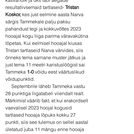
resultatiivsemaid tartlaseid- 
Tristan 
Koskor,
 kes just eelmine aasta Narva 
särgis Tammekale palju paksu 
pahandust tegi ja kokkuvõttes 2023 
hooajal kogu liiga parima väravakütina 
lõpetas. Kui eelmisel hooajal kiusas 
Tristan tartlaseid Narva värvides, siis 
õnneks tema sarnane muster jätkus ja 
just tema 11 meetri karistuslöögist sai 
Tammeka 
1-0 
võidu eest väärtuslikud 
võidupunktid.
     Septembrile läheb Tammeka vastu 
28 punktiga liigatabeli viiendalt realt. 
Märkimist väärib fakt, et kui erakordselt 
vaevalisel 2023 hoojal kogusid 
tartlased hooaja lõpuks kokku 27 
punkti, siis see tulemus on sellel aastal 
ületatud juba 11 mängu enne hooaja 