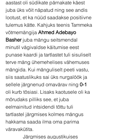
aastast oli südikate pärnakate käest 
juba üks võit näpatud ning see andis 
lootust, et ka nüüd saadakse positiivne 
tulemus kätte. Kahjuks teenis Tammeka 
võtmemängija 
Ahmed Adebayo 
Basher 
juba mängu seitsmendal 
minutil vägivaldse käitumise eest 
punase kaardi ja tartlastet tuli sisuliselt 
terve mäng ühemehelises vähemuses 
mängida. Kui mänguliselt peeti vastu, 
siis saatuslikuks sai üks nurgalöök ja 
sellele järgnenud omavärav ning 
0-1 
oli kurb tõsiasi. Lisaks kaotusele oli ka 
mõrudaks pilliks see, et juba 
eelmainitud intsidendi tõttu tuli 
tartlastel järgmises kolmes mängus 
hakkama saada ilma oma parima 
väravakütita.
              Järgmises augustikuises 