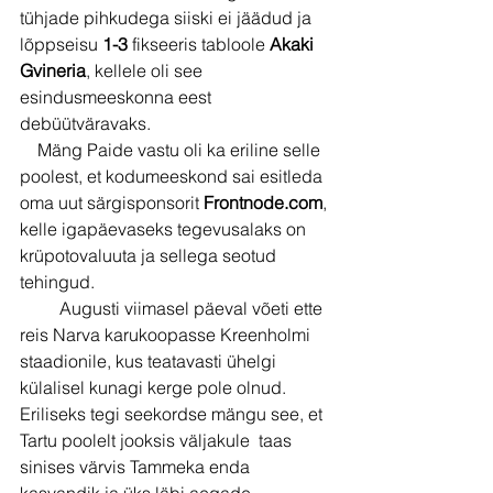
tühjade pihkudega siiski ei jäädud ja 
lõppseisu 
1-3 
fikseeris tabloole 
Akaki 
Gvineria
, kellele oli see 
esindusmeeskonna eest 
debüütväravaks. 
    Mäng Paide vastu oli ka eriline selle 
poolest, et kodumeeskond sai esitleda 
oma uut särgisponsorit 
Frontnode.com
, 
kelle igapäevaseks tegevusalaks on 
krüpotovaluuta ja sellega seotud 
tehingud.
         Augusti viimasel päeval võeti ette 
reis Narva karukoopasse Kreenholmi 
staadionile, kus teatavasti ühelgi 
külalisel kunagi kerge pole olnud. 
Eriliseks tegi seekordse mängu see, et 
Tartu poolelt jooksis väljakule  taas 
sinises värvis Tammeka enda 
kasvandik ja üks läbi aegade 