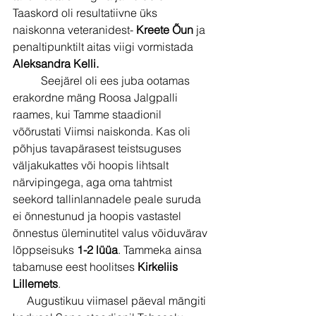
Taaskord oli resultatiivne üks 
naiskonna veteranidest- 
Kreete Õun 
ja 
penaltipunktilt aitas viigi vormistada 
Aleksandra Kelli.
          Seejärel oli ees juba ootamas 
erakordne mäng Roosa Jalgpalli 
raames, kui Tamme staadionil 
võõrustati Viimsi naiskonda. Kas oli 
põhjus tavapärasest teistsuguses 
väljakukattes või hoopis lihtsalt 
närvipingega, aga oma tahtmist 
seekord tallinlannadele peale suruda 
ei õnnestunud ja hoopis vastastel 
õnnestus üleminutitel valus võiduvärav 
lõppseisuks 
1-2 lüüa
. Tammeka ainsa 
tabamuse eest hoolitses 
Kirkeliis 
Lillemets
.
     Augustikuu viimasel päeval mängiti 