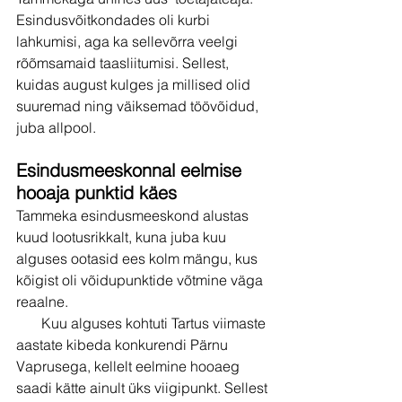
Esindusvõitkondades oli kurbi 
lahkumisi, aga ka sellevõrra veelgi 
rõõmsamaid taasliitumisi. Sellest, 
kuidas august kulges ja millised olid 
suuremad ning väiksemad töövõidud, 
juba allpool.
Esindusmeeskonnal eelmise 
hooaja punktid käes
Tammeka esindusmeeskond alustas 
kuud lootusrikkalt, kuna juba kuu 
alguses ootasid ees kolm mängu, kus 
kõigist oli võidupunktide võtmine väga 
reaalne. 
       Kuu alguses kohtuti Tartus viimaste 
aastate kibeda konkurendi Pärnu 
Vaprusega, kellelt eelmine hooaeg 
saadi kätte ainult üks viigipunkt. Sellest 