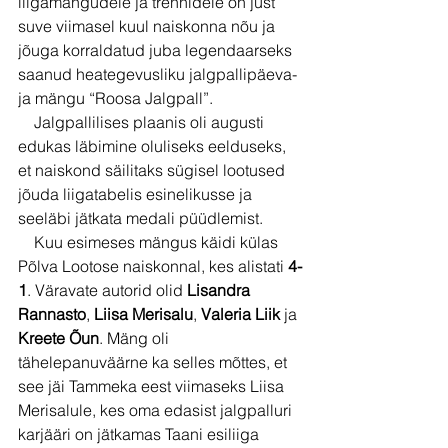
liigamängudele ja trennidele on just 
suve viimasel kuul naiskonna nõu ja 
jõuga korraldatud juba legendaarseks 
saanud heategevusliku jalgpallipäeva- 
ja mängu “Roosa Jalgpall”. 
    Jalgpallilises plaanis oli augusti 
edukas läbimine oluliseks eelduseks, 
et naiskond säilitaks sügisel lootused 
jõuda liigatabelis esinelikusse ja 
seeläbi jätkata medali püüdlemist.
    Kuu esimeses mängus käidi külas 
Põlva Lootose naiskonnal, kes alistati 
4-
1
. Väravate autorid olid 
Lisandra 
Rannasto
, 
Liisa Merisalu
, 
Valeria Liik
 ja 
Kreete Õun
. Mäng oli 
tähelepanuväärne ka selles mõttes, et 
see jäi Tammeka eest viimaseks Liisa 
Merisalule, kes oma edasist jalgpalluri 
karjääri on jätkamas Taani esiliiga 