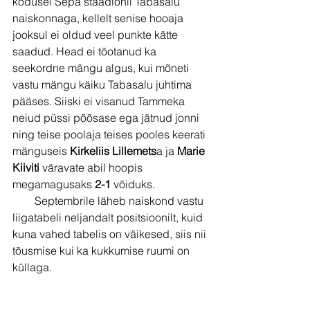
kodusel Sepa staadionil Tabasalu 
naiskonnaga, kellelt senise hooaja 
jooksul ei oldud veel punkte kätte 
saadud. Head ei tõotanud ka 
seekordne mängu algus, kui mõneti 
vastu mängu käiku Tabasalu juhtima 
pääses. Siiski ei visanud Tammeka 
neiud püssi põõsase ega jätnud jonni 
ning teise poolaja teises pooles keerati 
mänguseis 
Kirkeliis Lillemets
a ja 
Marie 
Kiiviti
 väravate abil hoopis 
megamagusaks 
2-1
 võiduks.
        Septembrile läheb naiskond vastu 
liigatabeli neljandalt positsioonilt, kuid 
kuna vahed tabelis on väikesed, siis nii 
tõusmise kui ka kukkumise ruumi on 
küllaga.