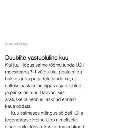
Foto: Liisi Troska
Duublite vastuoluline kuu
Kui juuli lõpus saime rõõmu tunda U21 
meeskonna 7-1 võidu üle, peale mida 
hakkas juba paljudele tunduma, et 
selleks aastaks on liigas asjad tehtud 
ja piiriks on ainult taevas, siis 
äratuskella helin ei lasknud ennast 
kaua oodata. 
     Kuu esimeses mängus sõideti külla 
legendaarse Heino Lipu nimelisele 
staadionile Jõhvis, kus kodumeeskond 