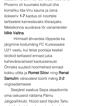
Phoenix oli kuumaks kütnud ühe 
korraliku Ida-Viru sauna ja üsna 
šokeeriv 
1-7
 kaotus oli noortele 
tartlastele kainestavaks tõsiasjaks. 
Meeskonna auvärava lõi vanameister 
Mikk Valtna
.
          Hirmsalt ähvardas lõppeda ka 
järgmine kodumäng FC Kuressaare 
U21 vastu, kui teise poolaja keskel 
leidsid tartlased ennast juba 
kaheväravalisest kaotusseisust. 
Õnneks suutsid noormehed ennast 
kokku võtta ja 
Romet Silov
i ning 
Renat 
Samulin
i väravatest tüüriti mäng 
2-2 
viigisadamasse
       Seejärel saabus Sepa staadionile 
oma oskuseid näitama Pärnu 
Jalgpalliklubi. Nüüd said lõpuks Tartu 