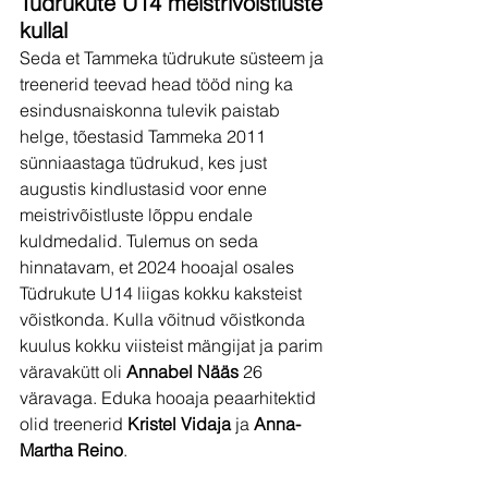
Tüdrukute U14 meistrivõistluste 
kullal
Seda et Tammeka tüdrukute süsteem ja 
treenerid teevad head tööd ning ka 
esindusnaiskonna tulevik paistab 
helge, tõestasid Tammeka 2011 
sünniaastaga tüdrukud, kes just 
augustis kindlustasid voor enne 
meistrivõistluste lõppu endale 
kuldmedalid. Tulemus on seda 
hinnatavam, et 2024 hooajal osales 
Tüdrukute U14 liigas kokku kaksteist 
võistkonda. Kulla võitnud võistkonda 
kuulus kokku viisteist mängijat ja parim 
väravakütt oli 
Annabel Nääs
 26 
väravaga. Eduka hooaja peaarhitektid 
olid treenerid 
Kristel Vidaja
 ja 
Anna-
Martha Reino
.