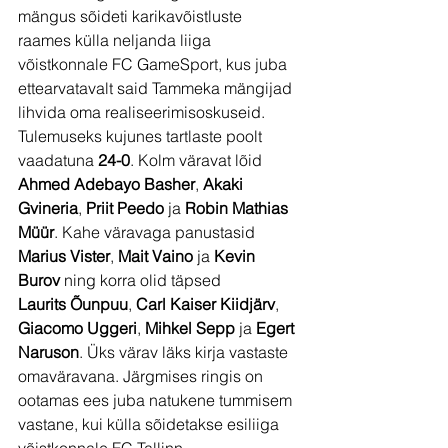
mängus sõideti karikavõistluste 
raames külla neljanda liiga 
võistkonnale FC GameSport, kus juba 
ettearvatavalt said Tammeka mängijad 
lihvida oma realiseerimisoskuseid. 
Tulemuseks kujunes tartlaste poolt 
vaadatuna 
24-0
. Kolm väravat lõid 
Ahmed
Adebayo Basher
, 
Akaki 
Gvineria
, 
Priit Peedo
 ja 
Robin Mathias 
Müür
. Kahe väravaga panustasid 
Marius Vister
, 
Mait Vaino
 ja
 Kevin 
Burov
 ning korra olid täpsed 
Laurits
Õunpuu
, 
Carl Kaiser Kiidjärv
, 
Giacomo Uggeri
, 
Mihkel Sepp
 ja 
Egert 
Naruson
. Üks värav läks kirja vastaste 
omaväravana. Järgmises ringis on 
ootamas ees juba natukene tummisem 
vastane, kui külla sõidetakse esiliiga 
võistkonnale FC Tallinn.