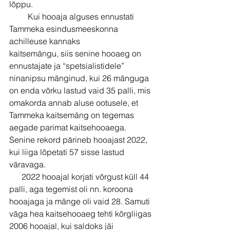
lõppu. 
         Kui hooaja alguses ennustati 
Tammeka esindusmeeskonna 
achilleuse kannaks
kaitsemängu, siis senine hooaeg on 
ennustajate ja “spetsialistidele” 
ninanipsu mänginud, kui 26 mänguga 
on enda võrku lastud vaid 35 palli, mis 
omakorda annab aluse ootusele, et 
Tammeka kaitsemäng on tegemas 
aegade parimat kaitsehooaega. 
Senine rekord pärineb hooajast 2022, 
kui liiga lõpetati 57 sisse lastud 
väravaga. 
      2022 hooajal korjati võrgust küll 44 
palli, aga tegemist oli nn. koroona 
hooajaga ja mänge oli vaid 28. Samuti 
väga hea kaitsehooaeg tehti kõrgliigas 
2006 hooajal, kui saldoks jäi 