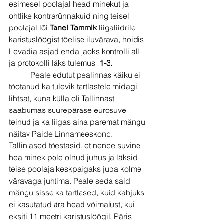
esimesel poolajal head minekut ja 
ohtlike kontrarünnakuid ning teisel 
poolajal lõi 
Tanel Tammik
 liigaliidrile 
karistuslöögist tõelise iluvärava, hoidis 
Levadia asjad enda jaoks kontrolli all 
ja protokolli läks tulemus  
1-3.
           Peale edutut pealinnas käiku ei 
tõotanud ka tulevik tartlastele midagi 
lihtsat, kuna külla oli Tallinnast 
saabumas suurepärase eurosuve 
teinud ja ka liigas aina paremat mängu
näitav Paide Linnameeskond. 
Tallinlased tõestasid, et nende suvine 
hea minek pole olnud juhus ja läksid 
teise poolaja keskpaigaks juba kolme 
väravaga juhtima. Peale seda said 
mängu sisse ka tartlased, kuid kahjuks 
ei kasutatud ära head võimalust, kui 
eksiti 11 meetri karistuslöögil. Päris 