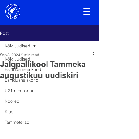
Post
Kõik uudised
Sep 3, 2024
9 min read
Kõik uudised
Jalgpallikool Tammeka
Esindusmeeskond
augustikuu uudiskiri
Esindusnaiskond
U21 meeskond
Noored
Klubi
Tammeterad