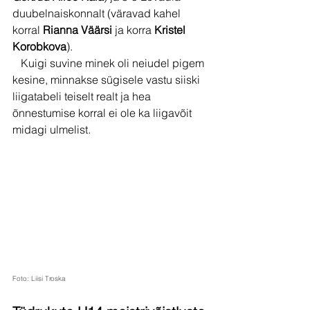
duubelnaiskonnalt (väravad kahel 
korral
 Rianna Väärsi
 ja korra 
Kristel 
Korobkova
).
   Kuigi suvine minek oli neiudel pigem 
kesine, minnakse sügisele vastu siiski 
liigatabeli teiselt realt ja hea 
õnnestumise korral ei ole ka liigavõit 
midagi ulmelist.
Foto: Liisi Troska