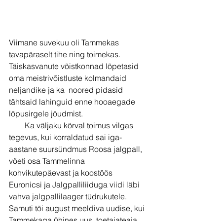
Viimane suvekuu oli Tammekas 
tavapäraselt tihe ning toimekas. 
Täiskasvanute võistkonnad lõpetasid 
oma meistrivõistluste kolmandaid 
neljandike ja ka  noored pidasid 
tähtsaid lahinguid enne hooaegade 
lõpusirgele jõudmist.
        Ka väljaku kõrval toimus vilgas 
tegevus, kui korraldatud sai iga-
aastane suursündmus Roosa jalgpall, 
võeti osa Tammelinna 
kohvikutepäevast ja koostöös 
Euronicsi ja Jalgpalliliiduga viidi läbi 
vahva jalgpallilaager tüdrukutele. 
Samuti tõi august meeldiva uudise, kui 
Tammekaga ühines uus  toetajateaja. 