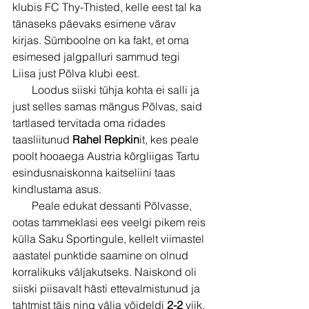
klubis FC Thy-Thisted, kelle eest tal ka 
tänaseks päevaks esimene värav 
kirjas. Sümboolne on ka fakt, et oma 
esimesed jalgpalluri sammud tegi 
Liisa just Põlva klubi eest. 
       Loodus siiski tühja kohta ei salli ja 
just selles samas mängus Põlvas, said 
tartlased tervitada oma ridades 
taasliitunud 
Rahel Repkin
it, kes peale 
poolt hooaega Austria kõrgliigas Tartu 
esindusnaiskonna kaitseliini taas 
kindlustama asus.
       Peale edukat dessanti Põlvasse, 
ootas tammeklasi ees veelgi pikem reis 
külla Saku Sportingule, kellelt viimastel 
aastatel punktide saamine on olnud 
korralikuks väljakutseks. Naiskond oli 
siiski piisavalt hästi ettevalmistunud ja 
tahtmist täis ning välja võideldi 
2-2 
viik. 