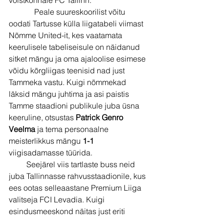
             Peale suureskoorilist võitu 
oodati Tartusse külla liigatabeli viimast 
Nõmme United-it, kes vaatamata 
keerulisele tabeliseisule on näidanud 
sitket mängu ja oma ajaloolise esimese 
võidu kõrgliigas teenisid nad just 
Tammeka vastu. Kuigi nõmmekad 
läksid mängu juhtima ja asi paistis 
Tamme staadioni publikule juba üsna 
keeruline, otsustas 
Patrick Genro 
Veelma 
ja tema personaalne 
meisterlikkus mängu 
1-1 
viigisadamasse tüürida.
         Seejärel viis tartlaste buss neid 
juba Tallinnasse rahvusstaadionile, kus 
ees ootas selleaastane Premium Liiga 
valitseja FCI Levadia. Kuigi 
esindusmeeskond näitas just eriti 