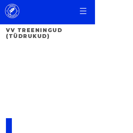
VV TREENINGUD
(TÜDRUKUD)
Kevin Krünvald
kevin@jktammeka.ee