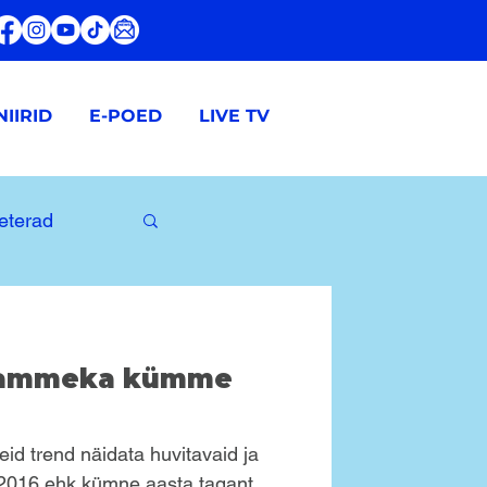
IIRID
E-POED
LIVE TV
terad
K Tammeka kümme
eid trend näidata huvitavaid ja
t 2016 ehk kümne aasta tagant.