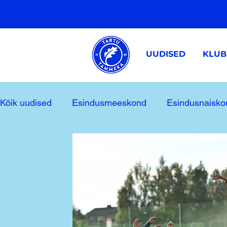
UUDISED
KLUB
Kõik uudised
Esindusmeeskond
Esindusnaisko