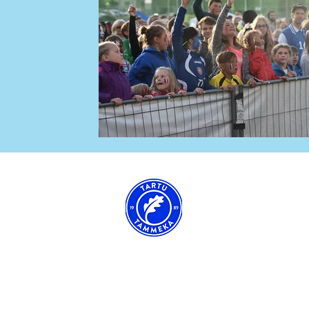
Tartu JK Tamme
Tartu eest, alates aastast 1989!