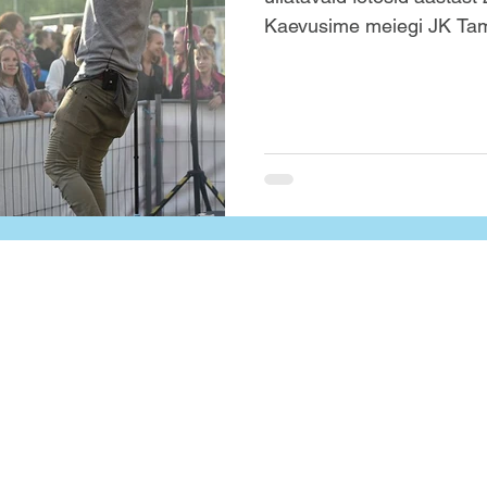
Kaevusime meiegi JK Ta
ja leidsime, et 2016 oli ü
koos meiega: 1️⃣ ...aast
Eesti kuulsaima reklaami
presenteerisime seda me
kunstmuruväljakul(!) pee
oligi viimane, mil korral
ka
Coop staadion
Tamme