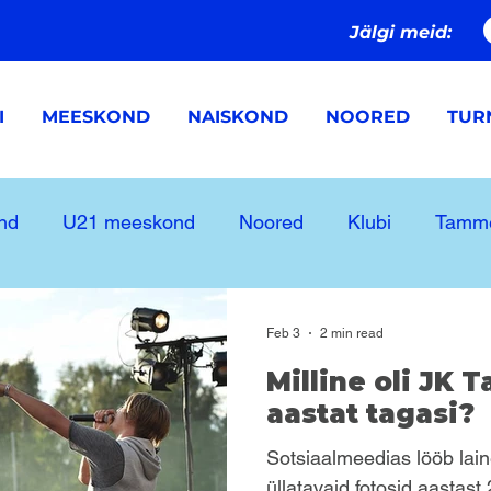
Jälgi meid:
I
MEESKOND
NAISKOND
NOORED
TURN
nd
U21 meeskond
Noored
Klubi
Tamme
Feb 3
2 min read
Milline oli J
aastat tagasi?
Sotsiaalmeedias lööb lain
üllatavaid fotosid aastas