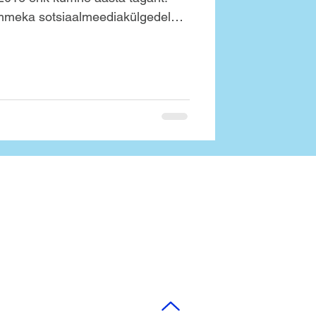
mmeka sotsiaalmeediakülgedele
ks hullult vahva aasta. Vaata tagasi
a alguses võitsime koos Newayga
auhinna Kuldmuna. 🍳 Fännidele
eskonna Annelinna
tud kodumängul. 2️⃣ …too aasta
dasime meeskonna ja
 staadion