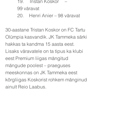
19.	Tristan Koskor	– 
99 väravat
20.	Henri Anier – 98 väravat
30-aastane Tristan Koskor on FC Tartu 
Olümpia kasvandik. JK Tammeka särki 
hakkas ta kandma 15 aasta eest. 
Lisaks väravatele on ta tipus ka klubi 
eest Premium liigas mängitud 
mängude poolest – praeguses 
meeskonnas on JK Tammeka eest 
kõrgliigas Koskorist rohkem mänginud 
ainult Reio Laabus. 
2019. aastal esindas Tristan kaks korda 
ka Eesti meeste rahvuskoondist.
Esindusmeeskond
Klubi