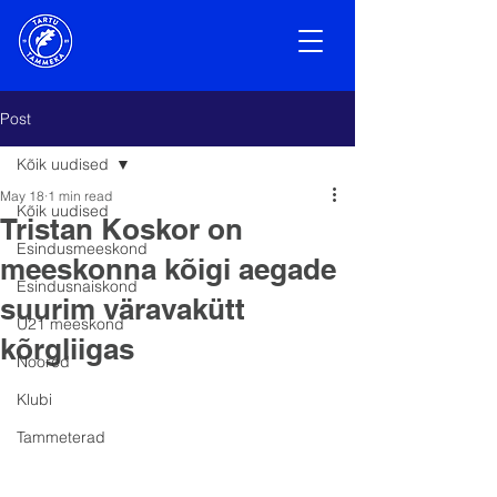
Post
Kõik uudised
May 18
1 min read
Kõik uudised
Tristan Koskor on
Esindusmeeskond
meeskonna kõigi aegade
Esindusnaiskond
suurim väravakütt
U21 meeskond
kõrgliigas
Noored
Klubi
Tammeterad