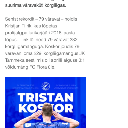
suurima väravaküti kõrgliigas.
Senist rekordit – 79 väravat – hoidis 
Kristjan Tiirik, kes lõpetas 
profijalgpallurikarjääri 2016. aasta 
lõpus. Tiirik lõi need 79 väravat 282 
kõrgliigamänguga. Koskor jõudis 79 
väravani oma 229. kõrgliigamängus JK 
Tammeka eest, mis oli aprilli alguse 3:1 
võidumäng FC Flora üle.