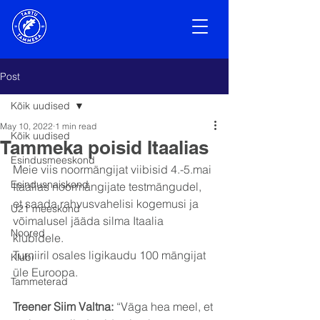
Post
Kõik uudised
May 10, 2022
1 min read
Kõik uudised
Tammeka poisid Itaalias
Esindusmeeskond
Meie viis noormängijat viibisid 4.-5.mai 
Esindusnaiskond
Itaalias noormängijate testmängudel, 
et saada rahvusvahelisi kogemusi ja 
U21 meeskond
võimalusel jääda silma Itaalia 
Noored
klubidele.
Turniiril osales ligikaudu 100 mängijat 
Klubi
üle Euroopa.
Tammeterad
Treener Siim Valtna:
 “Väga hea meel, et 