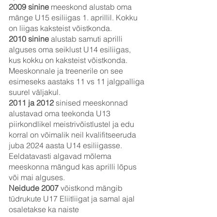
2009 sinine 
meeskond alustab oma 
mänge U15 esiliigas 1. aprillil. Kokku 
on liigas kaksteist võistkonda.
2010 sinine
 alustab samuti aprilli 
alguses oma seiklust U14 esiliigas, 
kus kokku on kaksteist võistkonda. 
Meeskonnale ja treenerile on see 
esimeseks aastaks 11 vs 11 jalgpalliga 
suurel väljakul.
2011 ja 2012
 sinised meeskonnad 
alustavad oma teekonda U13 
piirkondlikel meistrivõistlustel ja edu 
korral on võimalik neil kvalifitseeruda 
juba 2024 aasta U14 esiliigasse. 
Eeldatavasti algavad mõlema 
meeskonna mängud kas aprilli lõpus 
või mai alguses.
Neidude 2007
 võistkond mängib 
tüdrukute U17 Eliitliigat ja samal ajal 
osaletakse ka naiste 