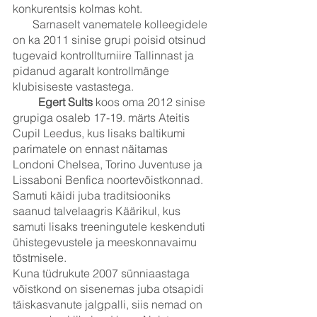
konkurentsis kolmas koht.
       Sarnaselt vanematele kolleegidele 
on ka 2011 sinise grupi poisid otsinud 
tugevaid kontrollturniire Tallinnast ja 
pidanud agaralt kontrollmänge 
klubisiseste vastastega.
Egert Sults
 koos oma 2012 sinise 
grupiga osaleb 17-19. märts Ateitis 
Cupil Leedus, kus lisaks baltikumi 
parimatele on ennast näitamas 
Londoni Chelsea, Torino Juventuse ja 
Lissaboni Benfica noortevõistkonnad. 
Samuti käidi juba traditsiooniks 
saanud talvelaagris Käärikul, kus 
samuti lisaks treeningutele keskenduti 
ühistegevustele ja meeskonnavaimu 
tõstmisele.
Kuna tüdrukute 2007 sünniaastaga 
võistkond on sisenemas juba otsapidi 
täiskasvanute jalgpalli, siis nemad on 