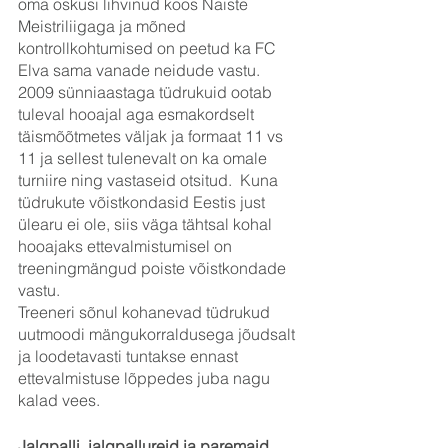
oma oskusi lihvinud koos Naiste 
Meistriliigaga ja mõned 
kontrollkohtumised on peetud ka FC 
Elva sama vanade neidude vastu.
2009 sünniaastaga tüdrukuid ootab 
tuleval hooajal aga esmakordselt 
täismõõtmetes väljak ja formaat 11 vs 
11 ja sellest tulenevalt on ka omale 
turniire ning vastaseid otsitud.  Kuna 
tüdrukute võistkondasid Eestis just 
ülearu ei ole, siis väga tähtsal kohal 
hooajaks ettevalmistumisel on 
treeningmängud poiste võistkondade 
vastu.
Treeneri sõnul kohanevad tüdrukud 
uutmoodi mängukorraldusega jõudsalt 
ja loodetavasti tuntakse ennast 
ettevalmistuse lõppedes juba nagu 
kalad vees.
Jalgpalli, jalgpallureid ja paremaid 