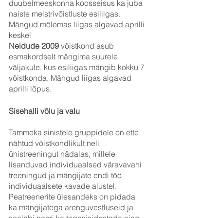
duubelmeeskonna koosseisus ka juba 
naiste meistrivõistluste esiliigas. 
Mängud mõlemas liigas algavad aprilli 
keskel
Neidude 2009
 võistkond asub 
esmakordselt mängima suurele 
väljakule, kus esiliigas mängib kokku 7 
võistkonda. Mängud liigas algavad 
aprilli lõpus.
Sisehalli võlu ja valu
Tammeka sinistele gruppidele on ette 
nähtud võistkondlikult neli 
ühistreeningut nädalas, millele 
lisanduvad individuaalsed väravavahi 
treeningud ja mängijate endi töö 
individuaalsete kavade alustel. 
Peatreenerite ülesandeks on pidada 
ka mängijatega arenguvestluseid ja 