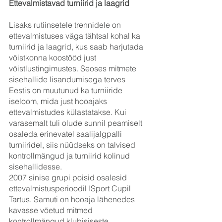
Ettevalmistavad turniirid ja laagrid
Lisaks rutiinsetele trennidele on 
ettevalmistuses väga tähtsal kohal ka 
turniirid ja laagrid, kus saab harjutada 
võistkonna koostööd just 
võistlustingimustes. Seoses mitmete 
sisehallide lisandumisega terves 
Eestis on muutunud ka turniiride 
iseloom, mida just hooajaks 
ettevalmistudes külastatakse. Kui 
varasemalt tuli olude sunnil peamiselt 
osaleda erinevatel saalijalgpalli 
turniiridel, siis nüüdseks on talvised 
kontrollmängud ja turniirid kolinud 
sisehallidesse.
2007 sinise grupi poisid osalesid 
ettevalmistusperioodil ISport Cupil 
Tartus. Samuti on hooaja lähenedes 
kavasse võetud mitmed 
kontrollmängud klubisiseste 