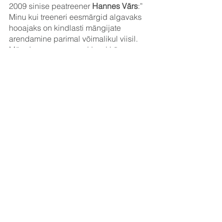
2009 sinise peatreener 
Hannes Värs
:” 
Minu kui treeneri eesmärgid algavaks 
hooajaks on kindlasti mängijate 
arendamine parimal võimalikul viisil. 
Mängime oma vanuseklassi kõrgemas 
liigas ja see on ka üheks peamiseks  
aluseks, et kõik sellel hooajal 
saadavad mängud on meile 
väljakutsuvad ja mängijatele 
arendavad. Igale mängule läheme 
vastu kindlasti suhtumisega, et 
võistkonnana tahame alati lahingu 
võita, kuid teha seda nii, et jälgime ka 
oma mänguplaani. Mängijate pikemat 
arengut vaadates kindlasti ei oma nii 
suurt tähtsust see, mis koha võistkond 
saavutab U15 esiliigas kokkuvõttes, 
vaid pigem on tähtis pingutus igas 
mängus ja igal treeningul.”
2010 ja 2011 siniste gruppide 