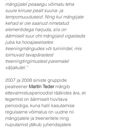
mängijatel peaaegu võimatu teha 
suure kiiruse pealt suuna- ja 
tempomuuutuseid. Ning kui mängijate 
kehad ei ole saanud nimetatud 
elementidega harjuda, siis on 
äärmiselt suur oht mängijaid vigastada 
juba ka hooajaeelsetes 
treeningmängudes või turniiridel, mis 
toimuvad tavapärastest 
treeningtingimustest parematel 
väljakutel.”
2007 ja 2008 siniste gruppide 
peatreener 
Martin Teder
 märgib 
ettevalmistusperioodist rääkides ära, et 
tegemist on äärmiselt huvitava 
perioodiga, kuna halli kasutamise 
regulaarne võimalus on uudne nii 
mängijatele ja treeneritele ning 
nuputamist jätkub juhendajatele 