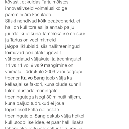
kõvasti, et kuidas Tartu mõistes 
innovatiivseid võimalusi kõige 
paremini ära kasutada.
Siiski nendivad kõik peatreenerid, et 
hall on küll tore asi ja annab palju 
juurde, kuid kuna Tammeka ise on suur 
ja Tartus on veel mitmeid 
jalgpalliklubisid, siis hallitreeningud 
toimuvad pea alati tugevalt 
vähendatud väljakutel ja treeningutel 
11 vs 11 või 9 vs 9 mängimine on 
võimatu. Tüdrukute 2009 vanusegrupi 
treener 
Kaivo Sang
 toob välja ka 
kellaajalise faktori, kuna olude sunnil 
tuleb alustada mõningate 
treeningutega isegi 30 minutit hiljem, 
kuna paljud tüdrukud ei jõua 
logistiliselt kella neljastele 
treeningutele. 
Sang
 pakub välja hetkel 
küll utoopilise idee, et paar halli lisaks 
lahendaks Tartu jalgpallurite ruumi- ja 