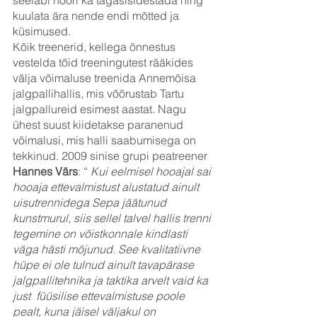
seeläbi noori ka tagasisidestada ning 
kuulata ära nende endi mõtted ja 
küsimused.
Kõik treenerid, kellega õnnestus 
vestelda tõid treeningutest rääkides 
välja võimaluse treenida Annemõisa 
jalgpallihallis, mis võõrustab Tartu 
jalgpallureid esimest aastat. Nagu 
ühest suust kiidetakse paranenud 
võimalusi, mis halli saabumisega on 
tekkinud. 2009 sinise grupi peatreener
Hannes Värs
: “ 
Kui eelmisel hooajal sai 
hooaja ettevalmistust alustatud ainult 
uisutrennidega Sepa jäätunud 
kunstmurul, siis sellel talvel hallis trenni 
tegemine on võistkonnale kindlasti 
väga hästi mõjunud. See kvalitatiivne 
hüpe ei ole tulnud ainult tavapärase 
jalgpallitehnika ja taktika arvelt vaid ka 
just  füüsilise ettevalmistuse poole 
pealt, kuna jäisel väljakul on 