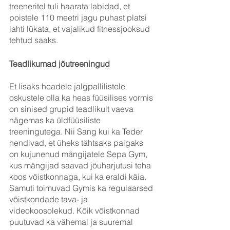
treeneritel tuli haarata labidad, et 
poistele 110 meetri jagu puhast platsi 
lahti lükata, et vajalikud fitnessjooksud 
tehtud saaks.
Teadlikumad jõutreeningud
Et lisaks headele jalgpallilistele 
oskustele olla ka heas füüsilises vormis 
on sinised grupid teadlikult vaeva 
nägemas ka üldfüüsiliste 
treeningutega. Nii Sang kui ka Teder 
nendivad, et üheks tähtsaks paigaks 
on kujunenud mängijatele Sepa Gym, 
kus mängijad saavad jõuharjutusi teha 
koos võistkonnaga, kui ka eraldi käia. 
Samuti toimuvad Gymis ka regulaarsed 
võistkondade tava- ja 
videokoosolekud. Kõik võistkonnad 
puutuvad ka vähemal ja suuremal 