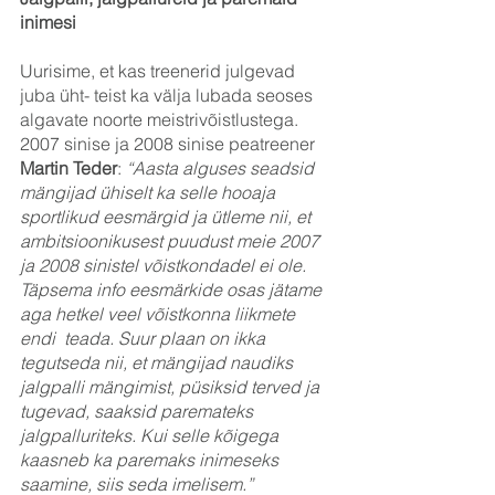
inimesi
Uurisime, et kas treenerid julgevad 
juba üht- teist ka välja lubada seoses 
algavate noorte meistrivõistlustega.
2007 sinise ja 2008 sinise peatreener 
Martin Teder
:
 “Aasta alguses seadsid 
mängijad ühiselt ka selle hooaja 
sportlikud eesmärgid ja ütleme nii, et 
ambitsioonikusest puudust meie 2007 
ja 2008 sinistel võistkondadel ei ole. 
Täpsema info eesmärkide osas jätame 
aga hetkel veel võistkonna liikmete 
endi  teada. Suur plaan on ikka 
tegutseda nii, et mängijad naudiks 
jalgpalli mängimist, püsiksid terved ja 
tugevad, saaksid paremateks 
jalgpalluriteks. Kui selle kõigega 
kaasneb ka paremaks inimeseks 
saamine, siis seda imelisem.”