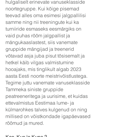
hulgaliselt erinevate vanuseklasside 
noortegruppe. Kui kõige pisemad 
teevad alles oma esimesi jalgpallilisi 
samme ning nii treeningute kui ka 
turniiride esmaseks eesmärgiks on 
vaid puhas rõõm jalgpallist ja 
mängukaaslastest, siis vanemate 
gruppide mängijad ja treenerid 
võtavad asja juba pisut tõsisemalt ja 
hetkel käib vilgas valmistumine 
hooajaks, mis tinglikult algab 2023 
aasta Eesti noorte meistrivõistlustega. 
Tegime juttu vanemate vanuseklasside 
Tammeka siniste gruppide 
peatreeneritega ja uurisime, et kuidas 
ettevalmistus Eestimaa lume- ja 
külmarohkes talves kulgenud on ning 
millised on võistkondade igapäevased 
rõõmud ja mured.