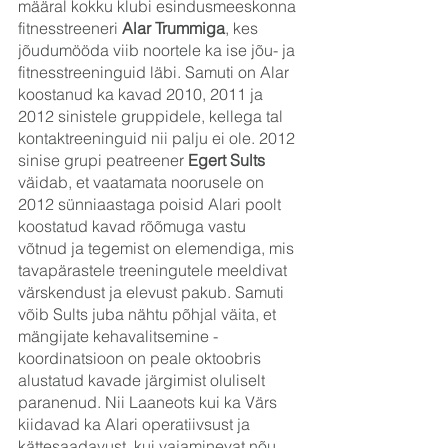
määral kokku klubi esindusmeeskonna 
fitnesstreeneri
 Alar Trummiga
, kes 
jõudumööda viib noortele ka ise jõu- ja 
fitnesstreeninguid läbi. Samuti on Alar 
koostanud ka kavad 2010, 2011 ja 
2012 sinistele gruppidele, kellega tal 
kontaktreeninguid nii palju ei ole. 2012 
sinise grupi peatreener 
Egert Sults
väidab, et vaatamata noorusele on 
2012 sünniaastaga poisid Alari poolt 
koostatud kavad rõõmuga vastu 
võtnud ja tegemist on elemendiga, mis 
tavapärastele treeningutele meeldivat 
värskendust ja elevust pakub. Samuti 
võib Sults juba nähtu põhjal väita, et 
mängijate kehavalitsemine -
koordinatsioon on peale oktoobris 
alustatud kavade järgimist oluliselt 
paranenud. Nii Laaneots kui ka Värs 
kiidavad ka Alari operatiivsust ja 
kättesaadavust, kui vajaminevat nõu 