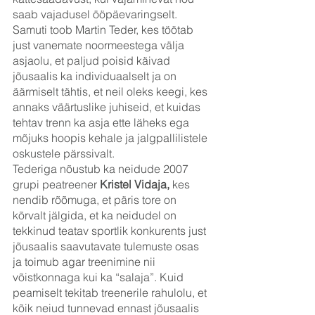
saab vajadusel ööpäevaringselt. 
Samuti toob Martin Teder, kes töötab 
just vanemate noormeestega välja 
asjaolu, et paljud poisid käivad 
jõusaalis ka individuaalselt ja on 
äärmiselt tähtis, et neil oleks keegi, kes 
annaks väärtuslike juhiseid, et kuidas 
tehtav trenn ka asja ette läheks ega 
mõjuks hoopis kehale ja jalgpallilistele 
oskustele pärssivalt.
Tederiga nõustub ka neidude 2007 
grupi peatreener 
Kristel Vidaja,
 kes 
nendib rõõmuga, et päris tore on 
kõrvalt jälgida, et ka neidudel on 
tekkinud teatav sportlik konkurents just 
jõusaalis saavutavate tulemuste osas 
ja toimub agar treenimine nii 
võistkonnaga kui ka “salaja”. Kuid 
peamiselt tekitab treenerile rahulolu, et 
kõik neiud tunnevad ennast jõusaalis 