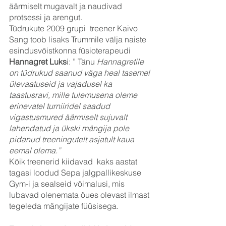
äärmiselt mugavalt ja naudivad 
protsessi ja arengut.
Tüdrukute 2009 grupi  treener Kaivo 
Sang toob lisaks Trummile välja naiste 
esindusvõistkonna füsioterapeudi 
Hannagret Luks
i: ” Tänu 
Hannagretile 
on tüdrukud saanud väga heal tasemel 
ülevaatuseid ja vajadusel ka 
taastusravi, mille tulemusena oleme 
erinevatel turniiridel saadud 
vigastusmured äärmiselt sujuvalt 
lahendatud ja ükski mängija pole 
pidanud treeningutelt asjatult kaua 
eemal olema.”
Kõik treenerid kiidavad  kaks aastat 
tagasi loodud Sepa jalgpallikeskuse 
Gym-i ja sealseid võimalusi, mis 
lubavad olenemata õues olevast ilmast 
tegeleda mängijate füüsisega.