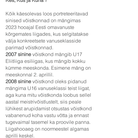
Kes, Kus ja Kuna ?
Kõik käesolevas loos portreteeritavad 
sinised võistkonnad on mängimas 
2023 hooajal Eesti omavanuste 
kõrgemates liigades, kus selgitatakse 
välja konkreetsete vanuseklasside 
parimad võistkonnad.
2007 sinine
 võistkond mängib U17 
Eliitliiga esiliigas, kus mängib kokku 
kümme meeskonda. Esimene mäng on 
meeskonnal 2. aprillil.
2008 sinine
 võistkond oleks pidanud 
mängima U16 vanuseklassi teist liigat, 
aga kuna mitu võistkonda loobus sellel 
aastal meistrivõistlustelt, siis peale 
lühikest arupidamist otsustas võistkond 
vabanenud koha vastu võtta ja ennast 
tugevaimal tasemel ka proovile panna. 
Liigahooaeg on noormeestel algamas 
aprilli keskel.