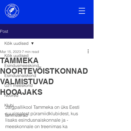
Post
Kõik uudised
Mar 15, 2023
7 min read
Kõik uudised
TAMMEKA
Esindusmeeskond
NOORTEVÕISTKONNAD
Esindusnaiskond
VALMISTUVAD
U21 meeskond
HOOAJAKS
Noored
Klubi
Jalgpallikool Tammeka on üks Eesti 
suurimatest püramiidklubidest, kus 
Tammeterad
lisaks esindusnaiskonnale ja -
meeskonnale on treenimas ka 