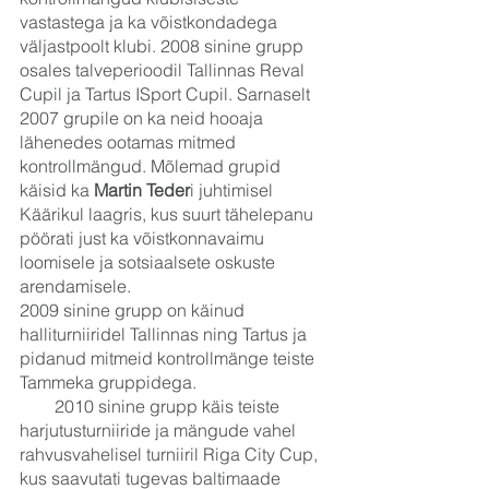
vastastega ja ka võistkondadega 
väljastpoolt klubi. 2008 sinine grupp 
osales talveperioodil Tallinnas Reval 
Cupil ja Tartus ISport Cupil. Sarnaselt 
2007 grupile on ka neid hooaja 
lähenedes ootamas mitmed 
kontrollmängud. Mõlemad grupid 
käisid ka 
Martin Teder
i juhtimisel 
Käärikul laagris, kus suurt tähelepanu 
pöörati just ka võistkonnavaimu 
loomisele ja sotsiaalsete oskuste 
arendamisele.
2009 sinine grupp on käinud 
halliturniiridel Tallinnas ning Tartus ja 
pidanud mitmeid kontrollmänge teiste 
Tammeka gruppidega.
        2010 sinine grupp käis teiste 
harjutusturniiride ja mängude vahel 
rahvusvahelisel turniiril Riga City Cup, 
kus saavutati tugevas baltimaade 