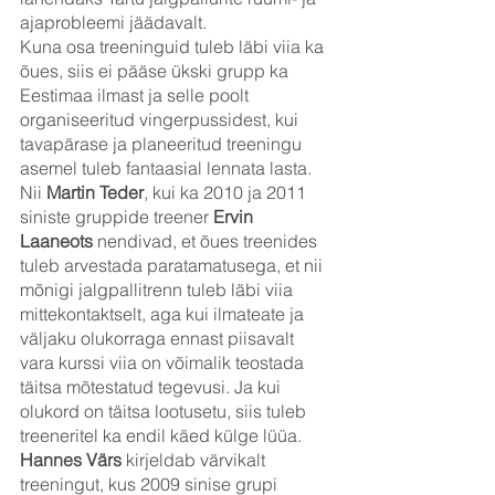
ajaprobleemi jäädavalt.
Kuna osa treeninguid tuleb läbi viia ka 
õues, siis ei pääse ükski grupp ka 
Eestimaa ilmast ja selle poolt 
organiseeritud vingerpussidest, kui 
tavapärase ja planeeritud treeningu 
asemel tuleb fantaasial lennata lasta. 
Nii 
Martin Teder
, kui ka 2010 ja 2011 
siniste gruppide treener 
Ervin 
Laaneots
 nendivad, et õues treenides 
tuleb arvestada paratamatusega, et nii 
mõnigi jalgpallitrenn tuleb läbi viia 
mittekontaktselt, aga kui ilmateate ja 
väljaku olukorraga ennast piisavalt 
vara kurssi viia on võimalik teostada 
täitsa mõtestatud tegevusi. Ja kui 
olukord on täitsa lootusetu, siis tuleb 
treeneritel ka endil käed külge lüüa. 
Hannes Värs
 kirjeldab värvikalt 
treeningut, kus 2009 sinise grupi 