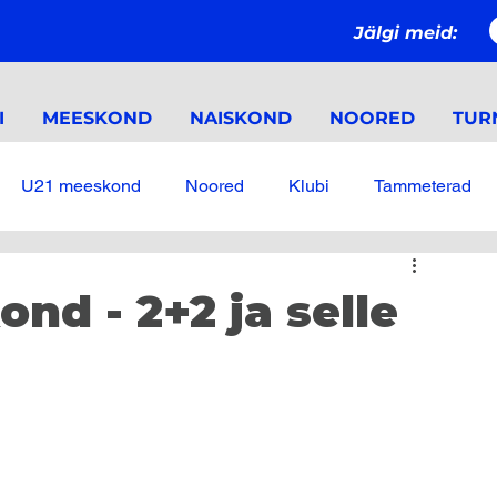
Jälgi meid:
I
MEESKOND
NAISKOND
NOORED
TURN
U21 meeskond
Noored
Klubi
Tammeterad
d - 2+2 ja selle