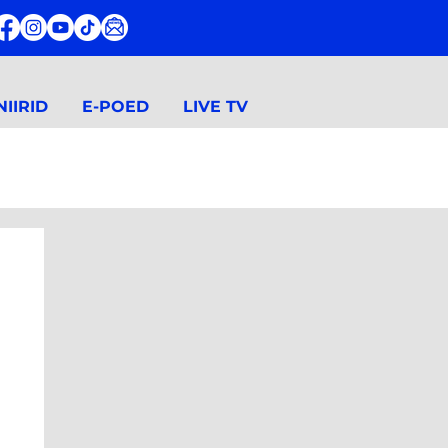
IIRID
E-POED
LIVE TV