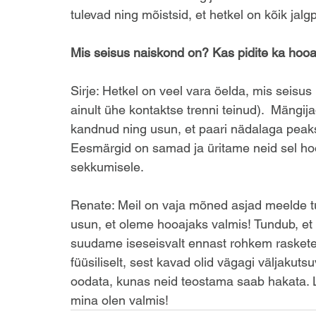
tulevad ning mõistsid, et hetkel on kõik jalg
Mis seisus naiskond on? Kas pidite ka ho
Sirje: Hetkel on veel vara öelda, mis seisus
ainult ühe kontaktse trenni teinud).  Mängij
kandnud ning usun, et paari nädalaga peak
Eesmärgid on samad ja üritame neid sel hooa
sekkumisele.
Renate: Meil on vaja mõned asjad meelde tu
usun, et oleme hooajaks valmis! Tundub, et
suudame iseseisvalt ennast rohkem rasketest
füüsiliselt, sest kavad olid vägagi väljaku
oodata, kunas neid teostama saab hakata. L
mina olen valmis!