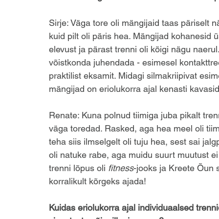
Sirje: Väga tore oli mängijaid taas päriselt 
kuid pilt oli päris hea. Mängijad kohanesid ü
elevust ja pärast trenni oli kõigi nägu naerul.
võistkonda juhendada - esimesel kontakttre
praktilist eksamit. Midagi silmakriipivat es
mängijad on eriolukorra ajal kenasti kavasid
Renate: Kuna polnud tiimiga juba pikalt trenn
väga toredad. Rasked, aga hea meel oli tiimi
teha siis ilmselgelt oli tuju hea, sest sai ja
oli natuke rabe, aga muidu suurt muutust ei
trenni lõpus oli 
fitness
-jooks ja Kreete Õun 
korralikult kõrgeks ajada!
Kuidas eriolukorra ajal individuaalsed trenn