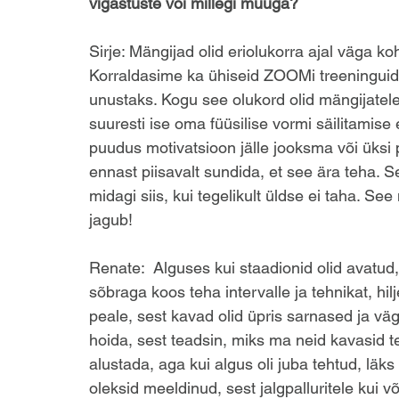
vigastuste või millegi muuga?
Sirje: Mängijad olid eriolukorra ajal väga ko
Korraldasime ka ühiseid ZOOMi treeninguid ja
unustaks. Kogu see olukord olid mängijatele
suuresti ise oma füüsilise vormi säilitamise 
puudus motivatsioon jälle jooksma või üksi p
ennast piisavalt sundida, et see ära teha. S
midagi siis, kui tegelikult üldse ei taha. Se
jagub!
Renate:  Alguses kui staadionid olid avatud,
sõbraga koos teha intervalle ja tehnikat, hi
peale, sest kavad olid üpris sarnased ja vä
hoida, sest teadsin, miks ma neid kavasid t
alustada, aga kui algus oli juba tehtud, läks
oleksid meeldinud, sest jalgpalluritele kui