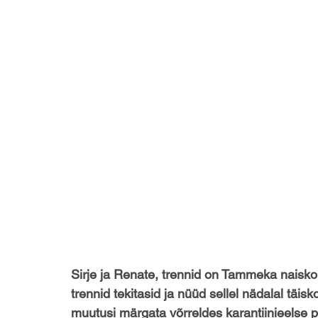
Sirje ja Renate, trennid on Tammeka naiskon
trennid tekitasid ja nüüd sellel nädalal täis
muutusi märgata võrreldes karantiinieelse 