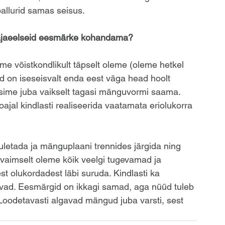
pallurid samas seisus. 
oajaeelseid eesmärke kohandama?
 me võistkondlikult täpselt oleme (oleme hetkel 
ad on iseseisvalt enda eest väga head hoolt 
sime juba vaikselt tagasi mänguvormi saama.  
jal kindlasti realiseerida vaatamata eriolukorra 
letada ja mänguplaani trennides järgida ning 
 vaimselt oleme kõik veelgi tugevamad ja 
 olukordadest läbi suruda. Kindlasti ka 
tsuvad. Eesmärgid on ikkagi samad, aga nüüd tuleb 
oodetavasti algavad mängud juba varsti, sest 