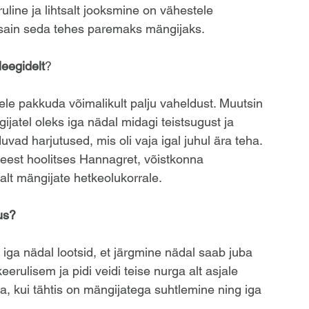
ine ja lihtsalt jooksmine on vähestele 
 sain seda tehes paremaks mängijaks.
leegidelt
?
tele pakkuda võimalikult palju vaheldust. Muutsin 
ijatel oleks iga nädal midagi teistsugust ja 
vad harjutused, mis oli vaja igal juhul ära teha.  
eest hoolitses Hannagret, võistkonna 
lt mängijate hetkeolukorrale. 
us? 
 iga nädal lootsid, et järgmine nädal saab juba 
eerulisem ja pidi veidi teise nurga alt asjale 
, kui tähtis on mängijatega suhtlemine ning iga 