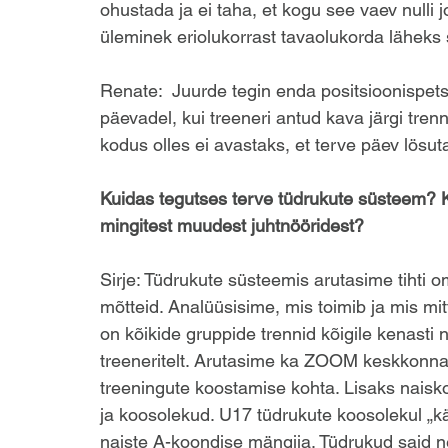
ohustada ja ei taha, et kogu see vaev nulli j
üleminek eriolukorrast tavaolukorda läheks 
Renate:  Juurde tegin enda positsioonispetsiifi
päevadel, kui treeneri antud kava järgi trenni
kodus olles ei avastaks, et terve päev lösutasi
Kuidas tegutses terve tüdrukute süsteem? Ka
mingitest muudest juhtnööridest?
Sirje: Tüdrukute süsteemis arutasime tihti 
mõtteid. Analüüsisime, mis toimib ja mis mit
on kõikide gruppide trennid kõigile kenasti n
treeneritelt. Arutasime ka ZOOM keskkonnas
treeningute koostamise kohta. Lisaks nais
ja koosolekud. U17 tüdrukute koosolekul „k
naiste A-koondise mängija. Tüdrukud said ne