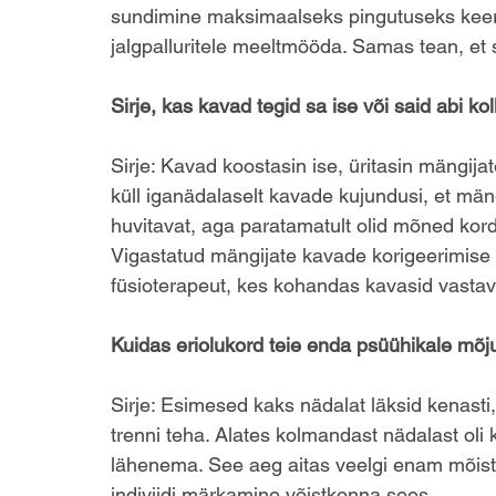
sundimine maksimaalseks pingutuseks keerul
jalgpalluritele meeltmööda. Samas tean, et
Sirje, kas kavad tegid sa ise või said abi kol
Sirje: Kavad koostasin ise, üritasin mängija
küll iganädalaselt kavade kujundusi, et mäng
huvitavat, aga paratamatult olid mõned kordu
Vigastatud mängijate kavade korigeerimise 
füsioterapeut, kes kohandas kavasid vastava
Kuidas eriolukord teie enda psüühikale mõj
Sirje: Esimesed kaks nädalat läksid kenasti,
trenni teha. Alates kolmandast nädalast oli k
lähenema. See aeg aitas veelgi enam mõista
indiviidi märkamine võistkonna sees.