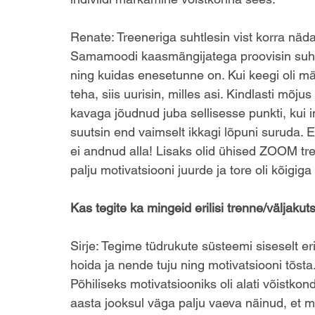
Renate: Treeneriga suhtlesin vist korra nädala
Samamoodi kaasmängijatega proovisin suhtlus
ning kuidas enesetunne on. Kui keegi oli mär
teha, siis uurisin, milles asi. Kindlasti mõjus
kavaga jõudnud juba sellisesse punkti, kui int
suutsin end vaimselt ikkagi lõpuni suruda. 
ei andnud alla! Lisaks olid ühised ZOOM tre
palju motivatsiooni juurde ja tore oli kõigiga 
Kas tegite ka mingeid erilisi trenne/väljakut
Sirje: Tegime tüdrukute süsteemi siseselt er
hoida ja nende tuju ning motivatsiooni tõsta.
Põhiliseks motivatsiooniks oli alati võistk
aasta jooksul väga palju vaeva näinud, et min