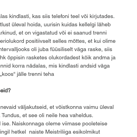
s kindlasti, kas siis telefoni teel või kirjutades. 
t üleval hoida, uurisin kuidas kellelgi läheb 
kinud, et on vigastatud või ei saanud trenni 
 eriolukord positiivselt selles mõttes, et kui olime 
ervalljooks oli juba füüsiliselt väga raske, siis 
Ehk õppisin rasketes olukordadest kõik andma ja 
nnid korra nädalas, mis kindlasti andsid väga 
„koos“ jälle trenni teha
seid?
inevaid väljakutseid, et võistkonna vaimu üleval 
 Tundus, et see oli neile hea vaheldus. 
ond ise. Naiskonnaga oleme viimase pooleteise 
gil hetkel  naiste Meistriliiga esikolmikut 