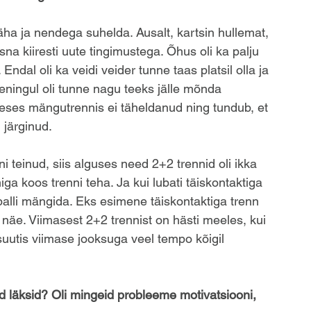
näha ja nendega suhelda. Ausalt, kartsin hullemat, 
sna kiiresti uute tingimustega. Õhus oli ka palju 
 Endal oli ka veidi veider tunne taas platsil olla ja 
eningul oli tunne nagu teeks jälle mõnda 
imeses mängutrennis ei täheldanud ning tundub, et 
 järginud. 
i teinud, siis alguses need 2+2 trennid oli ikka 
ga koos trenni teha. Ja kui lubati täiskontaktiga 
lgpalli mängida. Eks esimene täiskontaktiga trenn 
 näe. Viimasest 2+2 trennist on hästi meeles, kui 
suutis viimase jooksuga veel tempo kõigil 
id läksid? Oli mingeid probleeme motivatsiooni, 