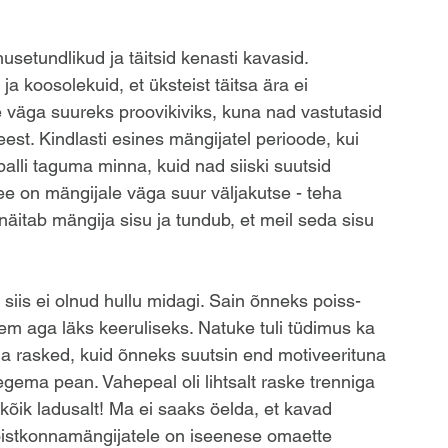
husetundlikud ja täitsid kenasti kavasid. 
 koosolekuid, et üksteist täitsa ära ei 
 väga suureks proovikiviks, kuna nad vastutasid 
eest. Kindlasti esines mängijatel perioode, kui 
alli taguma minna, kuid nad siiski suutsid 
ee on mängijale väga suur väljakutse - teha 
e näitab mängija sisu ja tundub, et meil seda sisu 
 siis ei olnud hullu midagi. Sain õnneks poiss-
ljem aga läks keeruliseks. Natuke tuli tüdimus ka 
ga rasked, kuid õnneks suutsin end motiveerituna 
egema pean. Vahepeal oli lihtsalt raske trenniga 
 kõik ladusalt! Ma ei saaks öelda, et kavad 
 võistkonnamängijatele on iseenese omaette 