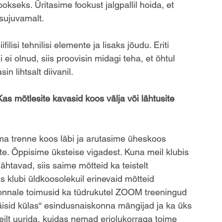
ookseks. Üritasime fookust jalgpallil hoida, et 
sujuvamalt.
lisi tehnilisi elemente ja lisaks jõudu. Eriti 
 ei olnud, siis proovisin midagi teha, et õhtul 
n lihtsalt diivanil.
s mõtlesite kavasid koos välja või lähtusite 
oma trenne koos läbi ja arutasime üheskoos 
te. Õppisime üksteise vigadest. Kuna meil klubis 
ähtavad, siis saime mõtteid ka teistelt 
 klubi üldkoosolekuil erinevaid mõtteid 
konnale toimusid ka tüdrukutel ZOOM treeningud 
äisid külas“ esindusnaiskonna mängijad ja ka üks 
ilt uurida, kuidas nemad eriolukorraga toime 