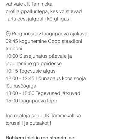
vahvate JK Tammeka 
profijalgpalluritega, kes võistlevad 
Tartu eest jalgpalli kõrgliigas! 
🕙 Prognoositav laagripäeva ajakava:
09:45 kogunemine Coop staadioni 
tribüünil
10:00 Sissejuhatus päevale ja 
jagunemine gruppidesse
10:15 Tegevuste algus
12:00 - 12:45 Lõunapaus koos sooja 
lõunasöögiga
13:00 - 15:00 Tegevused jätkuvad
15:00 laagripäeva lõpp
Iga osaleja saab JK Tammekalt ka 
torusalli ja putsakoti! 
Rohkem infot ja registreerimine: 