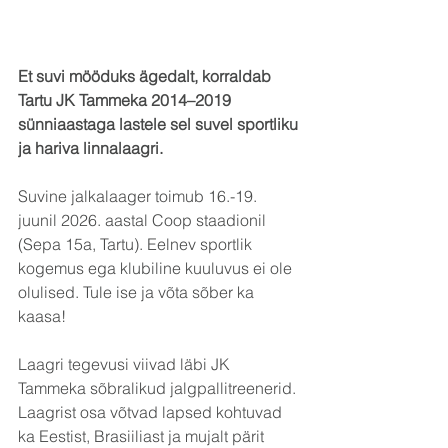
Et suvi mööduks ägedalt, korraldab 
Tartu JK Tammeka 2014–2019 
sünniaastaga lastele sel suvel sportliku 
ja hariva linnalaagri.
Suvine jalkalaager toimub 16.-19. 
juunil 2026. aastal Coop staadionil 
(Sepa 15a, Tartu). Eelnev sportlik 
kogemus ega klubiline kuuluvus ei ole 
olulised. Tule ise ja võta sõber ka 
kaasa!
Laagri tegevusi viivad läbi JK 
Tammeka sõbralikud jalgpallitreenerid. 
Laagrist osa võtvad lapsed kohtuvad 
ka Eestist, Brasiiliast ja mujalt pärit 