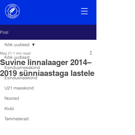
Post
Kõik uudised
May 21
1 min read
Kõik uudised
Suvine linnalaager 2014–
Esindusmeeskond
2019 sünniaastaga lastele
Esindusnaiskond
U21 meeskond
Noored
Klubi
Tammeterad