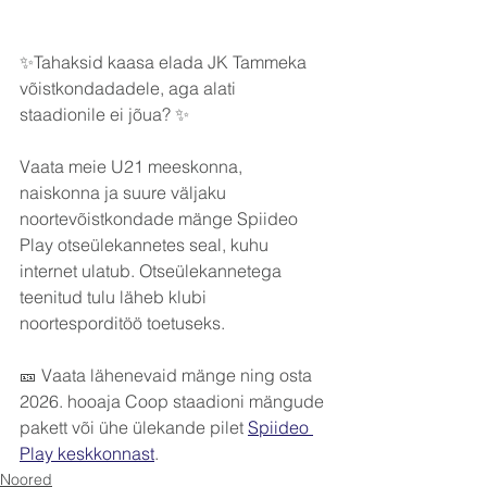
✨️Tahaksid kaasa elada JK Tammeka 
võistkondadadele, aga alati 
staadionile ei jõua? ✨️
Vaata meie U21 meeskonna, 
naiskonna ja suure väljaku 
noortevõistkondade mänge Spiideo 
Play otseülekannetes seal, kuhu 
internet ulatub. Otseülekannetega 
teenitud tulu läheb klubi 
noortesporditöö toetuseks.
🎫 Vaata lähenevaid mänge ning osta 
2026. hooaja Coop staadioni mängude 
pakett või ühe ülekande pilet 
Spiideo 
Play keskkonnast
.
Noored