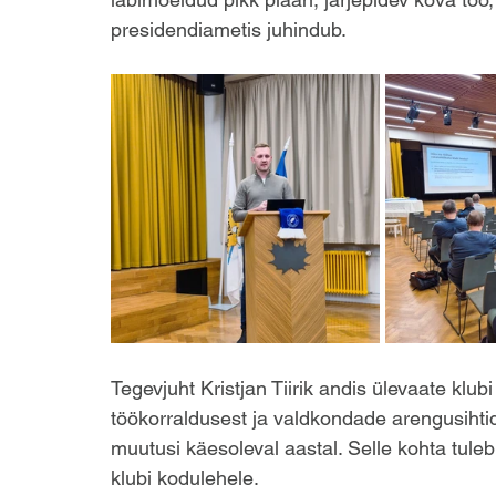
presidendiametis juhindub.  
Tegevjuht Kristjan Tiirik andis ülevaate klu
töökorraldusest ja valdkondade arengusihti
muutusi käesoleval aastal. Selle kohta tuleb 
klubi kodulehele.