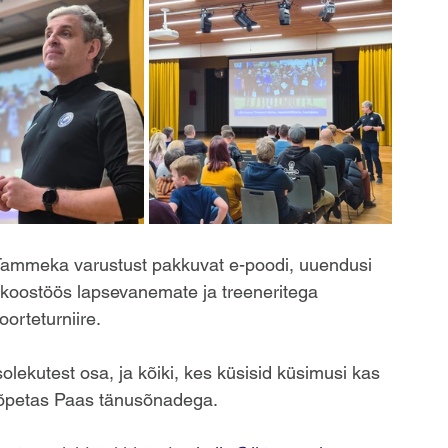
 Tammeka varustust pakkuvat e-poodi, uuendusi 
 koostöös lapsevanemate ja treeneritega 
orteturniire.
solekutest osa, ja kõiki, kes küsisid küsimusi kas 
lõpetas Paas tänusõnadega.