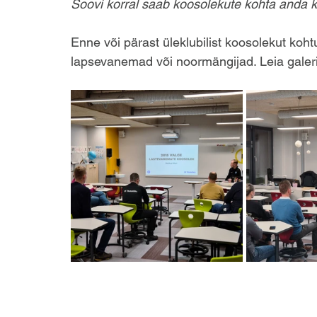
Soovi korral saab koosolekute kohta anda ka
Enne või pärast üleklubilist koosolekut kohtu
lapsevanemad või noormängijad. Leia galeri