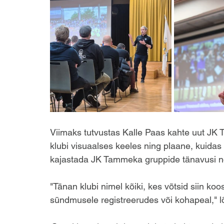
Viimaks tutvustas Kalle Paas kahte uut JK
klubi visuaalses keeles ning plaane, kuidas
kajastada JK Tammeka gruppide tänavusi no
"Tänan klubi nimel kõiki, kes võtsid siin koo
sündmusele registreerudes või kohapeal," 