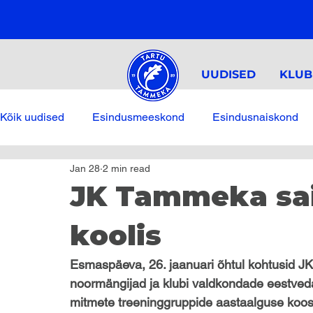
UUDISED
KLUB
Kõik uudised
Esindusmeeskond
Esindusnaiskond
Jan 28
2 min read
JK Tammeka sai
koolis
Esmaspäeva, 26. jaanuari õhtul kohtusid J
noormängijad ja klubi valdkondade eestvedaj
mitmete treeninggruppide aastaalguse koos