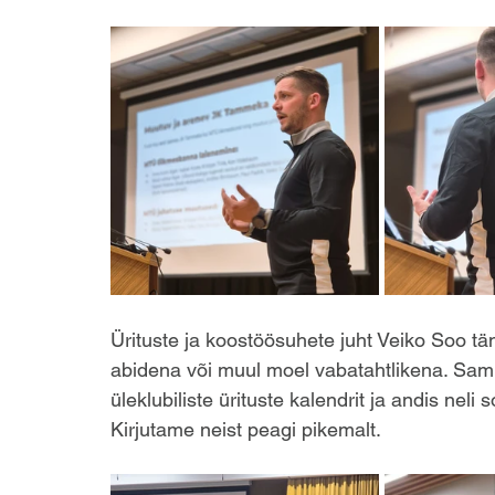
Ürituste ja koostöösuhete juht Veiko Soo t
abidena või muul moel vabatahtlikena. Sam
üleklubiliste ürituste kalendrit ja andis neli so
Kirjutame neist peagi pikemalt.