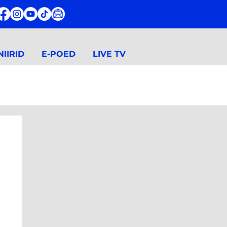
IIRID
E-POED
LIVE TV