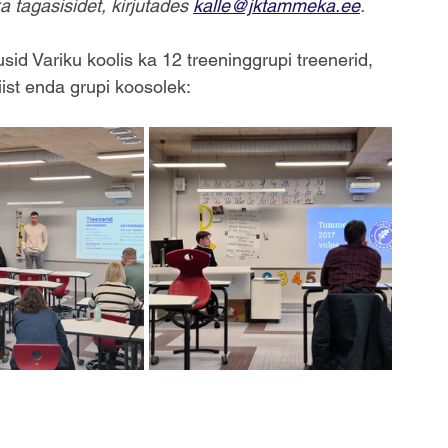
 tagasisidet, kirjutades 
kalle@jktammeka.ee
.
sid Variku koolis ka 12 treeninggrupi treenerid, 
ist enda grupi koosolek: