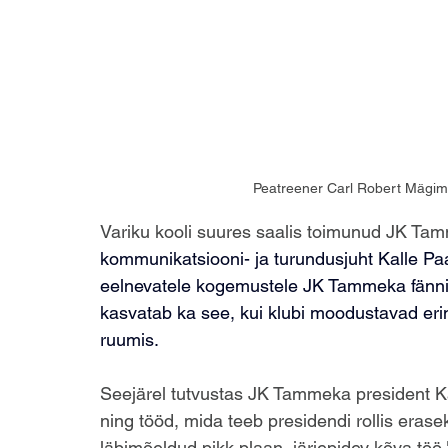
Peatreener Carl Robert Mägime
Variku kooli suures saalis toimunud JK Tamm
kommunikatsiooni- ja turundusjuht Kalle Paa
eelnevatele kogemustele JK Tammeka fännina,
kasvatab ka see, kui klubi moodustavad eri
ruumis.
Seejärel tutvustas JK Tammeka president Ka
ning tööd, mida teeb presidendi rollis eras
läbimõeldud pikk plaan, järjepidev kõva töö,"