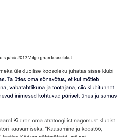
ts juhib 2012 Valge grupi koosolekut.
eka üleklubilise koosoleku juhatas sisse klubi 
s. Ta ütles oma sõnavõtus, et kui mõtleb 
 vabatahtlikuna ja töötajana, siis klubitunnet 
nevad inimesed kohtuvad päriselt ühes ja samas 
arel Kiidron oma strateegilist nägemust klubist 
ektori kaasamiseks. "Kaasamine ja koostöö, 
 loetles Kiidron põhimõtteid, millest 