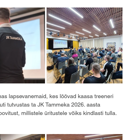
änas lapsevanemaid, kes löövad kaasa treeneri 
uti tutvustas ta JK Tammeka 2026. aasta 
ovitust, millistele üritustele võiks kindlasti tulla. 