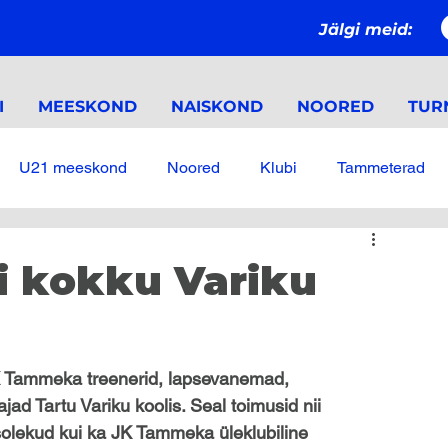
Jälgi meid:
I
MEESKOND
NAISKOND
NOORED
TURN
U21 meeskond
Noored
Klubi
Tammeterad
 kokku Variku
K Tammeka treenerid, lapsevanemad, 
ad Tartu Variku koolis. Seal toimusid nii 
olekud kui ka JK Tammeka üleklubiline 