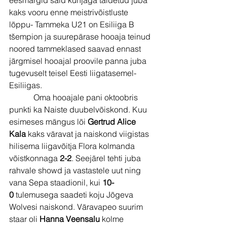
kaks vooru enne meistrivõistluste 
lõppu- Tammeka U21 on Esiliiga B 
tšempion ja suurepärase hooaja teinud 
noored tammeklased saavad ennast 
järgmisel hooajal proovile panna juba 
tugevuselt teisel Eesti liigatasemel- 
Esiliigas.
            Oma hooajale pani oktoobris 
punkti ka Naiste duubelvõiskond. Kuu 
esimeses mängus lõi 
Gertrud Alice 
Kala
 kaks väravat ja naiskond viigistas 
hilisema liigavõitja Flora kolmanda 
võistkonnaga 
2-2
. Seejärel tehti juba 
rahvale showd ja vastastele uut ning 
vana Sepa staadionil, kui 
10-
0
 tulemusega saadeti koju Jõgeva 
Wolvesi naiskond. Väravapeo suurim 
staar oli 
Hanna Veensalu
 kolme 