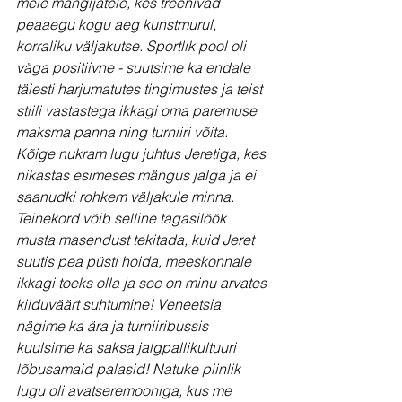
meie mängijatele, kes treenivad 
peaaegu kogu aeg kunstmurul, 
korraliku väljakutse. Sportlik pool oli 
väga positiivne - suutsime ka endale 
täiesti harjumatutes tingimustes ja teist 
stiili vastastega ikkagi oma paremuse 
maksma panna ning turniiri võita. 
Kõige nukram lugu juhtus Jeretiga, kes 
nikastas esimeses mängus jalga ja ei 
saanudki rohkem väljakule minna. 
Teinekord võib selline tagasilöök 
musta masendust tekitada, kuid Jeret 
suutis pea püsti hoida, meeskonnale 
ikkagi toeks olla ja see on minu arvates 
kiiduväärt suhtumine! Veneetsia 
nägime ka ära ja turniiribussis 
kuulsime ka saksa jalgpallikultuuri 
lõbusamaid palasid! Natuke piinlik 
lugu oli avatseremooniga, kus me 