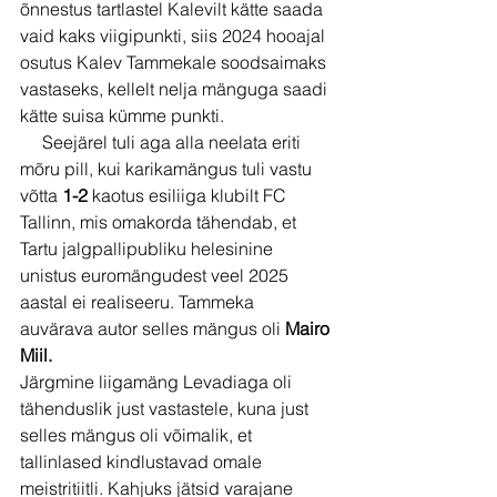
õnnestus tartlastel Kalevilt kätte saada 
vaid kaks viigipunkti, siis 2024 hooajal 
osutus Kalev Tammekale soodsaimaks 
vastaseks, kellelt nelja mänguga saadi 
kätte suisa kümme punkti.
     Seejärel tuli aga alla neelata eriti 
mõru pill, kui karikamängus tuli vastu 
võtta 
1-2
 kaotus esiliiga klubilt FC 
Tallinn, mis omakorda tähendab, et 
Tartu jalgpallipubliku helesinine 
unistus euromängudest veel 2025 
aastal ei realiseeru. Tammeka 
auvärava autor selles mängus oli 
Mairo 
Miil.
Järgmine liigamäng Levadiaga oli 
tähenduslik just vastastele, kuna just 
selles mängus oli võimalik, et 
tallinlased kindlustavad omale 
meistritiitli. Kahjuks jätsid varajane 