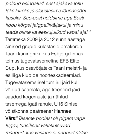
polnud esindatud, sest ajakava tõttu 
läks kiireks ja otsustasime lõunasöögi 
kasuks. See-eest hoidsime aga Eesti 
lippu kõrgel jalgpalliväljakul ja minu 
teada olime ka eeskujulikud vabal ajal.”
Tammeka 2009 ja 2012 sünniaastaga 
sinised grupid külastasid omakorda 
Taani kuningriiki, kus Esbjergi linnas 
toimus tugevatasemeline EFB Elite 
Cup, kus osavõtjateks Taani meistri- ja 
esiliiga klubide noorteakadeemiad. 
Tugevatasemelisel turniiril jäid küll 
võidud saamata, aga treenerid jäid 
saadud kogemuste ja nähtud 
tasemega igati rahule. U16 Sinise 
võistkonna peatreener 
Hannes 
Värs
:”
Taseme poolest oli pigem väga 
tugev, füüsiliselt väljakutsuvad 
mängud, kus vastane ei andnud üldse 