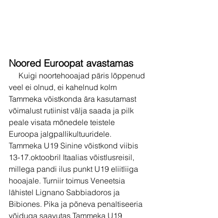
Noored Euroopat avastamas 
     Kuigi noortehooajad päris lõppenud 
veel ei olnud, ei kahelnud kolm 
Tammeka võistkonda ära kasutamast 
võimalust rutiinist välja saada ja pilk 
peale visata mõnedele teistele 
Euroopa jalgpallikultuuridele.
Tammeka U19 Sinine võistkond viibis 
13-17.oktoobril Itaalias võistlusreisil, 
millega pandi ilus punkt U19 eliitliiga 
hooajale. Turniir toimus Veneetsia 
lähistel Lignano Sabbiadoros ja 
Bibiones. Pika ja põneva penaltiseeria 
võiduga saavutas Tammeka U19 