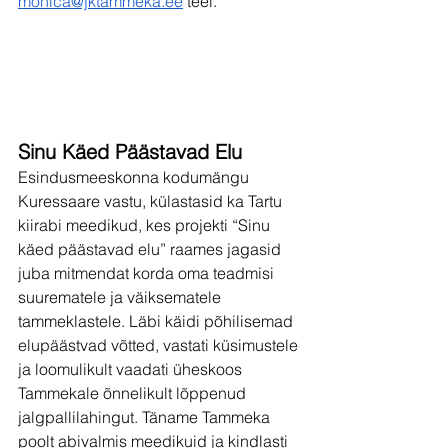
monica@jktammeka.ee
 teel.
Sinu Käed Päästavad Elu
Esindusmeeskonna kodumängu 
Kuressaare vastu, külastasid ka Tartu 
kiirabi meedikud, kes projekti “Sinu 
käed päästavad elu” raames jagasid 
juba mitmendat korda oma teadmisi 
suurematele ja väiksematele 
tammeklastele. Läbi käidi põhilisemad 
elupäästvad võtted, vastati küsimustele 
ja loomulikult vaadati üheskoos 
Tammekale õnnelikult lõppenud 
jalgpallilahingut. Täname Tammeka 
poolt abivalmis meedikuid ja kindlasti 