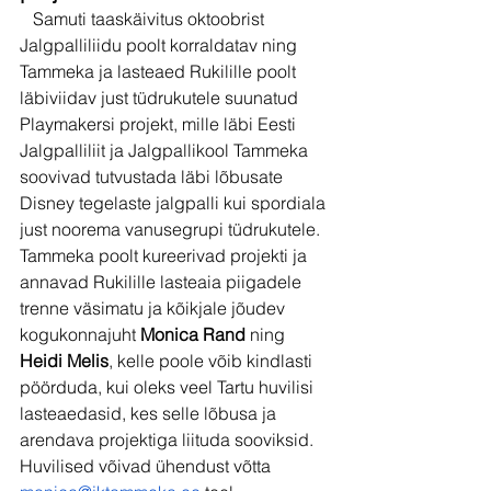
   Samuti taaskäivitus oktoobrist  
Jalgpalliliidu poolt korraldatav ning 
Tammeka ja lasteaed Rukilille poolt 
läbiviidav just tüdrukutele suunatud 
Playmakersi projekt, mille läbi Eesti 
Jalgpalliliit ja Jalgpallikool Tammeka 
soovivad tutvustada läbi lõbusate 
Disney tegelaste jalgpalli kui spordiala 
just noorema vanusegrupi tüdrukutele. 
Tammeka poolt kureerivad projekti ja 
annavad Rukilille lasteaia piigadele 
trenne väsimatu ja kõikjale jõudev 
kogukonnajuht 
Monica Rand
 ning 
Heidi Melis
, kelle poole võib kindlasti 
pöörduda, kui oleks veel Tartu huvilisi 
lasteaedasid, kes selle lõbusa ja 
arendava projektiga liituda sooviksid. 
Huvilised võivad ühendust võtta 