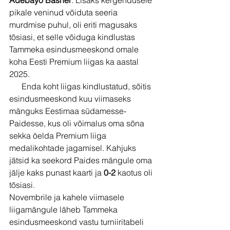
pikale veninud võiduta seeria 
murdmise puhul, oli eriti magusaks 
tõsiasi, et selle võiduga kindlustas 
Tammeka esindusmeeskond omale 
koha Eesti Premium liigas ka aastal 
2025.
      Enda koht liigas kindlustatud, sõitis 
esindusmeeskond kuu viimaseks 
mänguks Eestimaa südamesse- 
Paidesse, kus oli võimalus oma sõna 
sekka öelda Premium liiga 
medalikohtade jagamisel. Kahjuks 
jätsid ka seekord Paides mängule oma 
jälje kaks punast kaarti ja 
0-2 
kaotus oli 
tõsiasi.
Novembrile ja kahele viimasele 
liigamängule läheb Tammeka 
esindusmeeskond vastu turniiritabeli 