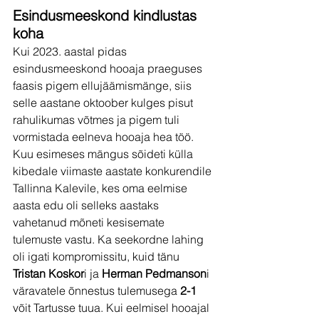
Esindusmeeskond kindlustas 
koha 
Kui 2023. aastal pidas 
esindusmeeskond hooaja praeguses 
faasis pigem ellujäämismänge, siis 
selle aastane oktoober kulges pisut 
rahulikumas võtmes ja pigem tuli 
vormistada eelneva hooaja hea töö.
Kuu esimeses mängus sõideti külla 
kibedale viimaste aastate konkurendile 
Tallinna Kalevile, kes oma eelmise 
aasta edu oli selleks aastaks 
vahetanud mõneti kesisemate 
tulemuste vastu. Ka seekordne lahing 
oli igati kompromissitu, kuid tänu 
Tristan Koskor
i ja 
Herman Pedmanson
i 
väravatele õnnestus tulemusega 
2-1 
võit Tartusse tuua. Kui eelmisel hooajal 