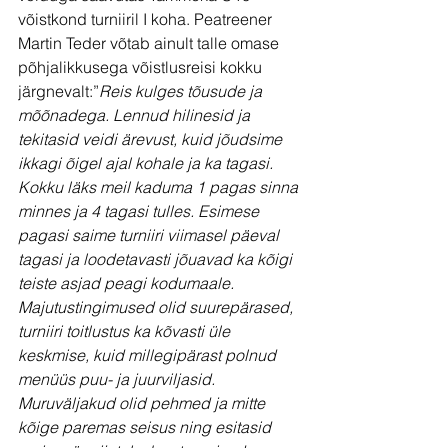
võistkond turniiril I koha. Peatreener 
Martin Teder võtab ainult talle omase 
põhjalikkusega võistlusreisi kokku 
järgnevalt:”
Reis kulges tõusude ja 
mõõnadega. Lennud hilinesid ja 
tekitasid veidi ärevust, kuid jõudsime 
ikkagi õigel ajal kohale ja ka tagasi. 
Kokku läks meil kaduma 1 pagas sinna 
minnes ja 4 tagasi tulles. Esimese 
pagasi saime turniiri viimasel päeval 
tagasi ja loodetavasti jõuavad ka kõigi 
teiste asjad peagi kodumaale. 
Majutustingimused olid suurepärased, 
turniiri toitlustus ka kõvasti üle 
keskmise, kuid millegipärast polnud 
menüüs puu- ja juurviljasid. 
Muruväljakud olid pehmed ja mitte 
kõige paremas seisus ning esitasid 