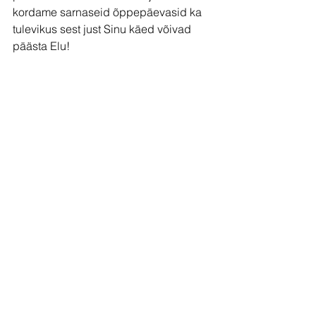
kordame sarnaseid õppepäevasid ka 
tulevikus sest just Sinu käed võivad 
päästa Elu!