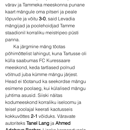
värav ja Tammeka meeskonna punane 
kaart mängule oma pitseri ja peale 
lõpuvile ja võitu 
3-0
, said Levadia 
mängijad ja poolehoidjad Tamme 
staadionil korraliku meistripeo püsti 
panna.
       Ka järgmine mäng tõotas 
põhimõttelist lahingut, kuna Tartusse oli 
külla saabumas FC Kuressaare 
meeskond, keda tartlased polnud 
võitnud juba kümme mängu järjest. 
Head ei tõotanud ka seekordse mängu 
esimene poolaeg, kui külalised mängu 
juhtima asusid. Siiski näitas 
kodumeeskond korraliku iseloomu ja 
teisel poolajal keerati kaotusseis 
kokkuvõttes 
2-1 
võiduks. Väravate 
autoriteks 
Tanel Lang
 ja 
Ahmed 
Adebayo Basher
. Lisaks kergendusele 