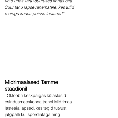
võib ühes Tartu-suuruses linnas olla. 
Suur tänu lapsevanematele, kes tulid 
meiega kaasa poisse toetama!”
Midrimaalased Tamme 
staadionil
  Oktoobri keskpaigas külastasid 
esindusmeeskonna trenni Midrimaa 
lasteaia lapsed, kes tegid tutvust 
jalgpalli kui spordialaga ning 