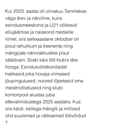
Kui 2023. aastal oli viinakuu Tammekas 
väga ärev ja närviline, kuna 
esindusmeeskond ja U21 võitlesid 
ellujäämise ja naiskond medalite 
nimel, siis selleaastane oktoober oli 
pisut rahulikum ja treenerite ning 
mängijate närvirakkudele pisut 
säästvam. Siiski käis töö klubis täie 
hooga: Esindusvõistkondadel 
hakkasid pika hooaja viimased 
jõupingutused, noored lõpetasid oma 
meistrivõistluseid ning klubi 
kontoripool alustas juba 
ettevalmistustega 2025 aastaks. Kus 
siis käidi, kellega mängiti ja millised 
olid suuremad ja väiksemad töövõidud 
?