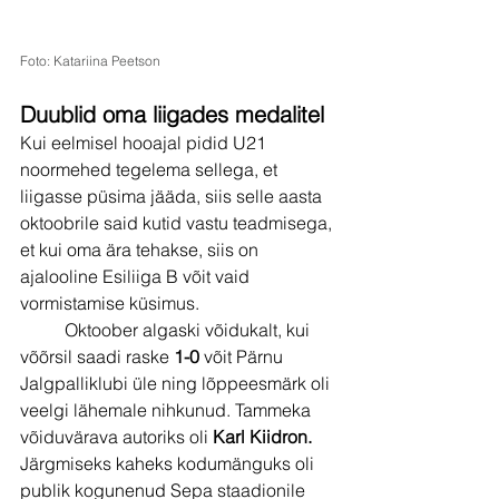
Foto: Katariina Peetson
Duublid oma liigades medalitel
Kui eelmisel hooajal pidid U21 
noormehed tegelema sellega, et 
liigasse püsima jääda, siis selle aasta 
oktoobrile said kutid vastu teadmisega, 
et kui oma ära tehakse, siis on 
ajalooline Esiliiga B võit vaid 
vormistamise küsimus.
          Oktoober algaski võidukalt, kui 
võõrsil saadi raske 
1-0 
võit Pärnu 
Jalgpalliklubi üle ning lõppeesmärk oli 
veelgi lähemale nihkunud. Tammeka 
võiduvärava autoriks oli 
Karl Kiidron.
Järgmiseks kaheks kodumänguks oli 
publik kogunenud Sepa staadionile 