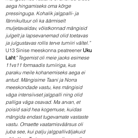
aega hingamiseks oma kõrge 
pressinguga. Kohalik jalgpalli- ja 
fännikultuur oli ka äärmiselt 
muljetavaldav, võistkonnad mängisid 
julgelt ja lapsevanemad olid toetavas 
ja julgustavas rollis terve turniiri vältel.”
U13 Sinise meeskonna peatreener 
Uku 
Laht
:”
Tegemist oli meie jaoks esimese 
11vs11 formaadis turniiriga, kus 
paraku meile kohanemiseks aega ei 
antud. Mängisime Taani ja Norra 
meeskondade vastu, kes mängisid 
väga intensiivset jalgpalli ning olid 
palliga väga osavad. Ma arvan, et 
poisid said hea kogemuse, kuidas 
mängida endast tugevamate vastaste 
vastu. Omaette vaatamisväärsus oli 
juba see, kui palju jalgpalliväljakuid 