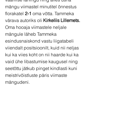
mängu viimastel minutitel õnnestus 
florakatel
 2-1
 oma võtta. Tammeka 
värava autoriks oli 
Kirkeliis Lillemets.
Oma hooaja viimastele neljale 
mängule läheb Tammeka 
esindusnaiskond vastu liigatabeli 
viiendalt positsioonilt, kuid nii neljas 
kui ka viies koht on nii haarde kui ka 
vaid ühe libastumise kaugusel ning 
seetõttu jätkub pinget kindlasti kuni 
meistrivõistluste päris viimaste 
mängudeni.