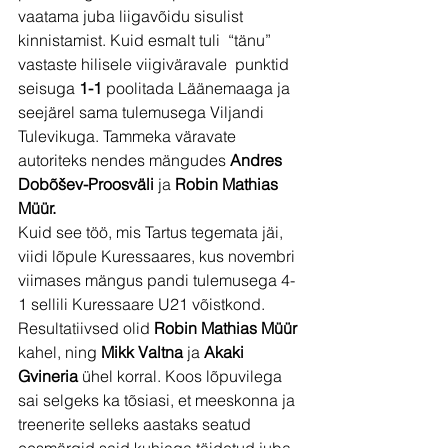
vaatama juba liigavõidu sisulist 
kinnistamist. Kuid esmalt tuli  “tänu” 
vastaste hilisele viigiväravale  punktid 
seisuga 
1-1
 poolitada Läänemaaga ja 
seejärel sama tulemusega Viljandi 
Tulevikuga. Tammeka väravate 
autoriteks nendes mängudes 
Andres 
Dobõšev-Proosväli 
ja 
Robin Mathias 
Müür.
Kuid see töö, mis Tartus tegemata jäi, 
viidi lõpule Kuressaares, kus novembri 
viimases mängus pandi tulemusega 4-
1 sellili Kuressaare U21 võistkond. 
Resultatiivsed olid 
Robin
Mathias Müür 
kahel, ning 
Mikk Valtna
 ja 
Akaki 
Gvineria 
ühel korral. Koos lõpuvilega 
sai selgeks ka tõsiasi, et meeskonna ja 
treenerite selleks aastaks seatud 
eesmärgid said kuhjaga täidetud juba 