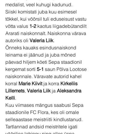
medalist, veel kuhugi kadunud.
Siiski komistati juba kuu esimesel 
tõkkel, kui võõrsil tuli eduseisust vastu 
võtta valus 
1-2 
kaotus liigadebütandilt 
Ararati naiskonnalt. Naiskonna värava 
autoriks oli 
Valeria Liik
.
Õnneks kauaks esindusnaiskond 
leinama ei jäänud ja juba mõned 
päevad hiljem köeti Sepa staadionil 
kergemat sorti 
5-1
 saun Põlva Lootose 
naiskonnale. Väravate autorid kahel 
korral 
Marie Kiivit 
ja korra 
Kirkeliis 
Lillemets
, 
Valeria Liik
 ja 
Aleksandra 
Kelli
.
Kuu viimases mängus saabusi Sepa 
staadionile FC Flora, kes oli omale 
selleaastase meistriitli kindlustanud. 
Tartlannad andsid meistritele igati 
väärilise lahingu ning alles üsna 