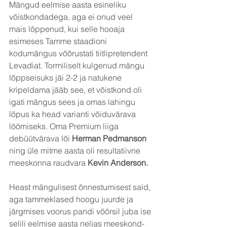
Mängud eelmise aasta esineliku 
võistkondadega, aga ei onud veel 
mais lõppenud, kui selle hooaja 
esimeses Tamme staadioni 
kodumängus võõrustati tiitlipretendent 
Levadiat. Tormiliselt kulgenud mängu 
lõppseisuks jäi 2-2 ja natukene 
kripeldama jääb see, et võistkond oli 
igati mängus sees ja omas lahingu 
lõpus ka head varianti võiduvärava 
löömiseks. Oma Premium liiga 
debüütvärava lõi 
Herman Pedmanson
ning üle mitme aasta oli resultatiivne 
meeskonna raudvara 
Kevin Anderson.
Heast mängulisest õnnestumisest said, 
aga tammeklased hoogu juurde ja 
järgmises voorus pandi võõrsil juba ise 
selili eelmise aasta neljas meeskond- 