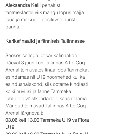
Aleksandra Kelli 
penaltist 
tammeklastel viik mängu lõpus majja 
tuua ja maikuule positiivne punkt 
panna.
Karikafinaalid ja fännireis Tallinnasse
Seoses sellega, et karikafinaalide 
päeval 3.juunil on Tallinnas A Le Coq 
Arenal toimuvates finaalides Tammekat 
esindamas nii U19 noormehed kui ka 
esindusnaiskond, siis ootame kindlasti 
kõiki huvilisi ja fänne Tammeka 
tublidele võistkondadele kaasa elama. 
Mängud toimuvad Tallinnas A Le Coq 
Arenal järgnevalt:
03.06 kell 13.00 Tammeka U19 vs Flora 
U19