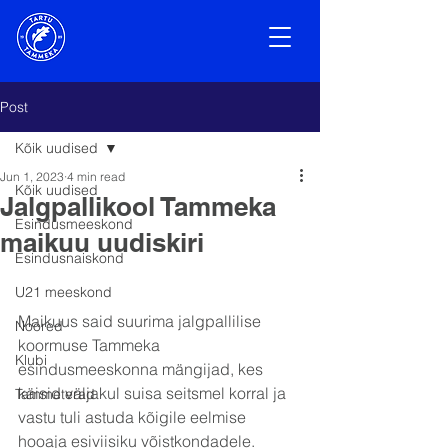
Post
Kõik uudised
Jun 1, 2023
4 min read
Kõik uudised
Jalgpallikool Tammeka
Esindusmeeskond
maikuu uudiskiri
Esindusnaiskond
U21 meeskond
Maikuus said suurima jalgpallilise 
Noored
koormuse Tammeka 
Klubi
esindusmeeskonna mängijad, kes 
käisid väljakul suisa seitsmel korral ja 
Tammeterad
vastu tuli astuda kõigile eelmise 
hooaja esiviisiku võistkondadele. 