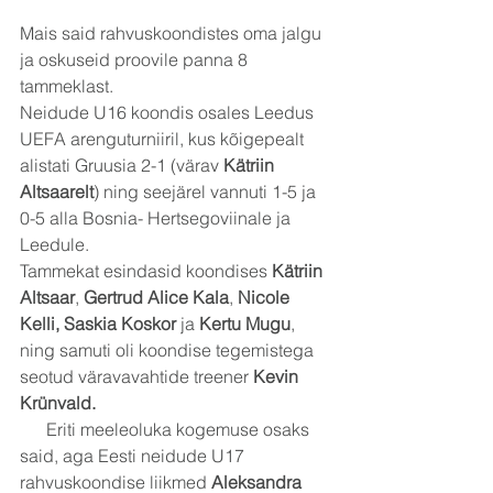
Mais said rahvuskoondistes oma jalgu 
ja oskuseid proovile panna 8 
tammeklast.
Neidude U16 koondis osales Leedus 
UEFA arenguturniiril, kus kõigepealt 
alistati Gruusia 2-1 (värav 
Kätriin 
Altsaarelt
) ning seejärel vannuti 1-5 ja 
0-5 alla Bosnia- Hertsegoviinale ja 
Leedule.
Tammekat esindasid koondises 
Kätriin 
Altsaar
, 
Gertrud Alice Kala
, 
Nicole 
Kelli, Saskia Koskor
 ja 
Kertu Mugu
, 
ning samuti oli koondise tegemistega 
seotud väravavahtide treener 
Kevin 
Krünvald.
      Eriti meeleoluka kogemuse osaks 
said, aga Eesti neidude U17 
rahvuskoondise liikmed 
Aleksandra 