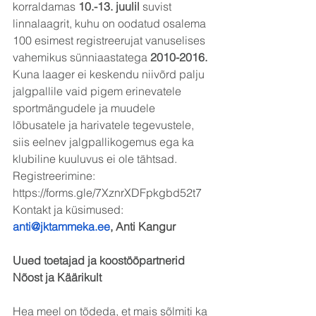
korraldamas 
10.-13. juulil 
suvist 
linnalaagrit, kuhu on oodatud osalema 
100 esimest registreerujat vanuselises 
vahemikus sünniaastatega 
2010-2016.
Kuna laager ei keskendu niivõrd palju 
jalgpallile vaid pigem erinevatele 
sportmängudele ja muudele 
lõbusatele ja harivatele tegevustele, 
siis eelnev jalgpallikogemus ega ka 
klubiline kuuluvus ei ole tähtsad.
Registreerimine: 
https://forms.gle/7XznrXDFpkgbd52t7
Kontakt ja küsimused: 
anti@jktammeka.ee
, Anti Kangur
Uued toetajad ja koostööpartnerid 
Nõost ja Käärikult
Hea meel on tõdeda, et mais sõlmiti ka 