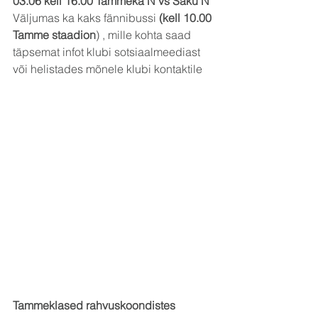
03.06 kell 16.00 Tammeka N vs Saku N
Väljumas ka kaks fännibussi 
(kell 10.00 
Tamme staadion
) , mille kohta saad 
täpsemat infot klubi sotsiaalmeediast 
või helistades mõnele klubi kontaktile
Tammeklased rahvuskoondistes