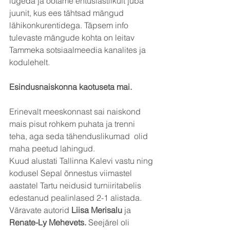
lugeda ja ootame entusiastlikult juba 
juunit, kus ees tähtsad mängud 
lähikonkurentidega. Täpsem info 
tulevaste mängude kohta on leitav 
Tammeka sotsiaalmeedia kanalites ja 
kodulehelt.
Esindusnaiskonna kaotuseta mai.
Erinevalt meeskonnast sai naiskond 
mais pisut rohkem puhata ja trenni 
teha, aga seda tähenduslikumad  olid 
maha peetud lahingud.
Kuud alustati Tallinna Kalevi vastu ning 
kodusel Sepal õnnestus viimastel 
aastatel Tartu neidusid turniiritabelis 
edestanud pealinlased 2-1 alistada. 
Väravate autorid 
Liisa Merisalu
 ja 
Renate-Ly Mehevets. 
Seejärel oli 