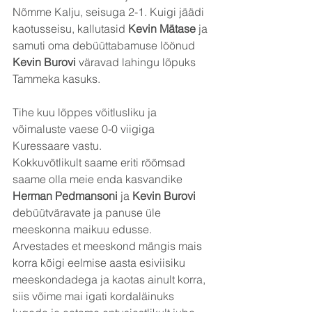
Nõmme Kalju, seisuga 2-1. Kuigi jäädi 
kaotusseisu, kallutasid 
Kevin Mätase
 ja 
samuti oma debüüttabamuse löönud 
Kevin Burovi
 väravad lahingu lõpuks 
Tammeka kasuks.
Tihe kuu lõppes võitlusliku ja 
võimaluste vaese 0-0 viigiga 
Kuressaare vastu.
Kokkuvõtlikult saame eriti rõõmsad 
saame olla meie enda kasvandike 
Herman Pedmansoni
 ja 
Kevin Burovi 
debüütväravate ja panuse üle 
meeskonna maikuu edusse.
Arvestades et meeskond mängis mais 
korra kõigi eelmise aasta esiviisiku 
meeskondadega ja kaotas ainult korra, 
siis võime mai igati kordaläinuks 