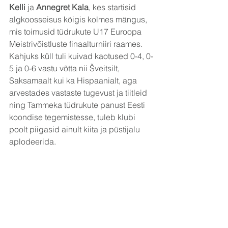
Kelli
 ja 
Annegret Kala
, kes startisid 
algkoosseisus kõigis kolmes mängus, 
mis toimusid tüdrukute U17 Euroopa 
Meistrivõistluste finaalturniiri raames. 
Kahjuks küll tuli kuivad kaotused 0-4, 0-
5 ja 0-6 vastu võtta nii Šveitsilt, 
Saksamaalt kui ka Hispaanialt, aga 
arvestades vastaste tugevust ja tiitleid 
ning Tammeka tüdrukute panust Eesti 
koondise tegemistesse, tuleb klubi 
poolt piigasid ainult kiita ja püstijalu 
aplodeerida.