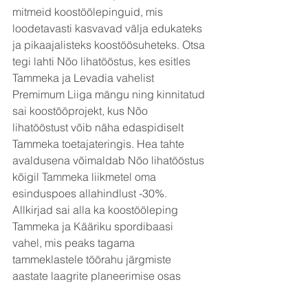
mitmeid koostöölepinguid, mis
loodetavasti
kasvavad välja edukateks 
ja pikaajalisteks koostöösuheteks. Otsa 
tegi lahti Nõo lihatööstus, kes esitles 
Tammeka ja Levadia vahelist 
Premimum Liiga mängu ning kinnitatud 
sai koostööprojekt, kus Nõo 
lihatööstust võib näha edaspidiselt 
Tammeka toetajateringis. Hea tahte 
avaldusena võimaldab Nõo lihatööstus 
kõigil Tammeka liikmetel oma 
esinduspoes allahindlust -30%. 
Allkirjad sai alla ka koostööleping 
Tammeka ja Kääriku spordibaasi 
vahel, mis peaks tagama 
tammeklastele töörahu järgmiste 
aastate laagrite planeerimise osas 
ning lapsevanematele teadmise, et 