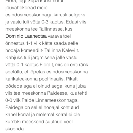
Flora, tegi Sepa kunstmurul 
jõuvahekorrad meie 
esindusmeeskonnaga kiiresti selgeks 
ja vastu tuli võtta 0-3 kaotus. Edasi viis 
meeskonna tee Tallinnasse, kus 
Dominic Laaneotsa 
värava toel 
õnnestus 1-1 viik kätte saada selle 
hooaja komeedilt- Tallinna Kalevilt.
Kahjuks tuli järgmisena jälle vastu 
võtta 0-1 kaotus Floralt, mis oli eriti ränk 
seetõttu, et lõpetas esindusmeeskonna 
karikateekonna poolfinaalis. Pikalt 
põdeda aga ei olnud aega, kuna juba 
viis tee meeskonna Paidesse, kus tehti 
0-0 viik Paide Linnameeskonnaga. 
Paidega on sellel hooajal kohtutud 
kahel korral ja mõlemal korral ei ole 
kumbki meeskond suutnud veel 
skoorida.