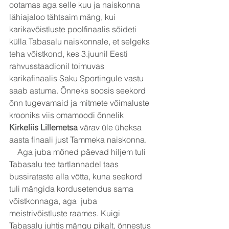
ootamas aga selle kuu ja naiskonna 
lähiajaloo tähtsaim mäng, kui 
karikavõistluste poolfinaalis sõideti 
külla Tabasalu naiskonnale, et selgeks 
teha võistkond, kes 3.juunil Eesti 
rahvusstaadionil toimuvas 
karikafinaalis Saku Sportingule vastu 
saab astuma. Õnneks soosis seekord 
õnn tugevamaid ja mitmete võimaluste 
krooniks viis omamoodi õnnelik 
Kirkeliis Lillemetsa
 värav üle üheksa 
aasta finaali just Tammeka naiskonna. 
    Aga juba mõned päevad hiljem tuli 
Tabasalu tee tartlannadel taas 
bussirataste alla võtta, kuna seekord 
tuli mängida kordusetendus sama 
võistkonnaga, aga  juba 
meistrivõistluste raames. Kuigi 
Tabasalu juhtis mängu pikalt, õnnestus 