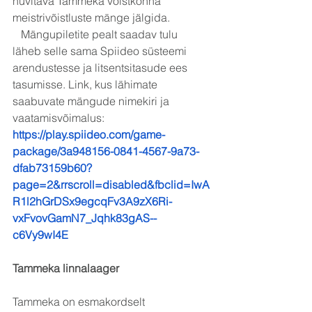
huvitava Tammeka võistkonna 
meistrivõistluste mänge jälgida. 
   Mängupiletite pealt saadav tulu 
läheb selle sama Spiideo süsteemi 
arendustesse ja litsentsitasude ees 
tasumisse. Link, kus lähimate 
saabuvate mängude nimekiri ja 
vaatamisvõimalus: 
https://play.spiideo.com/game-
package/3a948156-0841-4567-9a73-
dfab73159b60?
page=2&rrscroll=disabled&fbclid=IwA
R1l2hGrDSx9egcqFv3A9zX6Ri-
vxFvovGamN7_Jqhk83gAS--
c6Vy9wI4E
Tammeka linnalaager
Tammeka on esmakordselt 