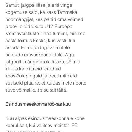
Samuti jalgpallilise ja eriti vinge 
kogemuse said, ka kaks Tammeka 
noormängijat, kes panid oma võimed 
proovile tüdrukute U17 Euroopa 
Meistrivõistluste  finaalturniiril, mis see 
aasta toimus Eestis, kus vastu tuli 
astuda Euroopa tugevaimatele 
neidude rahvuskoondistele. Aga 
jalgpalli mängimisele lisaks, sõlmiti 
klubis ka mitmeid toredaid 
koostöölepinguid ja peeti mitmeid 
suviseid plaane, et kuidas meie noorte 
suve võimalikult sisukalt täita.
Esindusmeeskonna töökas kuu
Kuu algas esindusmeeskonnale kohe 
keeruliselt, kui valitsev meister- FC 