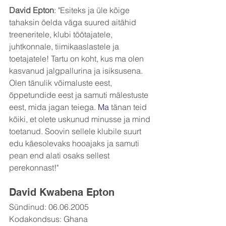
David Epton
: "Esiteks ja üle kõige 
tahaksin öelda väga suured aitähid 
treeneritele, klubi töötajatele, 
juhtkonnale, tiimikaaslastele ja 
toetajatele! Tartu on koht, kus ma olen 
kasvanud jalgpallurina ja isiksusena. 
Olen tänulik võimaluste eest, 
õppetundide eest ja samuti mälestuste 
eest, mida jagan teiega.
 Ma
 tänan teid 
kõiki, et olete uskunud minusse ja mind 
toetanud. Soovin sellele klubile suurt 
edu käesolevaks hooajaks ja samuti 
pean end alati osaks sellest 
perekonnast!"
David Kwabena Epton
Sündinud: 06.06.2005
Kodakondsus: Ghana