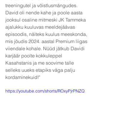
treeningutel ja võistlusmängudes. 
David oli nende kahe ja poole aasta 
jooksul osaline mitmeski JK Tammeka 
ajalukku kuuluvas meeldejäävas 
episoodis, näiteks kuulus meeskonda, 
mis jõudis 2024. aastal Premium liigas 
viiendale kohale. Nüüd jätkub Davidi 
karjäär poolte kokkuleppel 
Kasahstanis ja me soovime talle 
selleks uueks etapiks väga palju 
kordaminekuid!"
https://youtube.com/shorts/ROxyPjrPNZQ