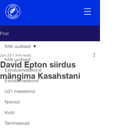
Post
Kõik uudised
Jun 23
1 min read
Kõik uudised
David Epton siirdus
Esindusmeeskond
mängima Kasahstani
Esindusnaiskond
U21 meeskond
Noored
Klubi
Tammeterad