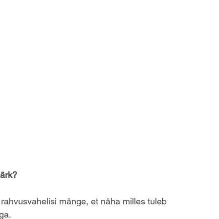
märk?
id rahvusvahelisi mänge, et näha milles tuleb 
ga. 