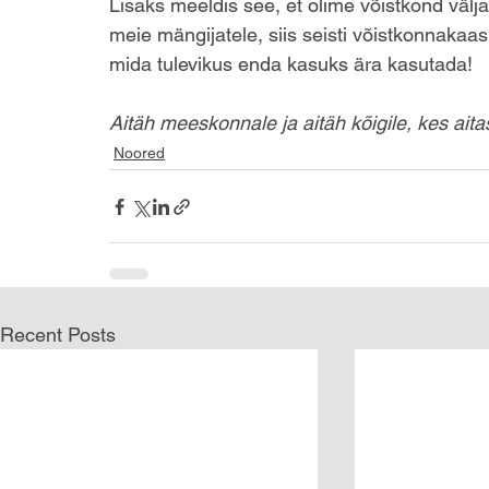
Lisaks meeldis see, et olime võistkond väljaku
meie mängijatele, siis seisti võistkonnakaasl
mida tulevikus enda kasuks ära kasutada!
Aitäh meeskonnale ja aitäh kõigile, kes aitasi
Noored
Recent Posts