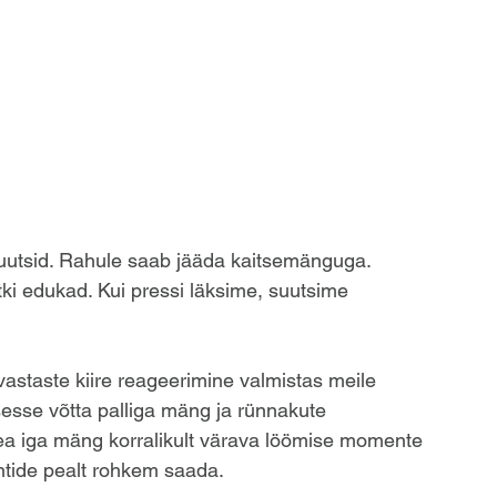
suutsid. Rahule saab jääda kaitsemänguga. 
tki edukad. Kui pressi läksime, suutsime 
vastaste kiire reageerimine valmistas meile 
sesse võtta palliga mäng ja rünnakute 
pea iga mäng korralikult värava löömise momente 
ntide pealt rohkem saada.