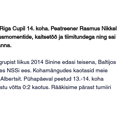
Riga Cupil 14. koha. Peatreener Rasmus Nikkel 
lusmomentide, kaitsetöö ja tiimitundega ning sai 
anna.
rupist liikus 2014 Sinine edasi teisena, Baltijos 
upes NSSi ees. Kohamängudes kaotasid meie 
 Albertsit. Pühapäeval peetud 13.-14. koha 
tu võtta 0:2 kaotus. Rääkisime pärast turniiri 