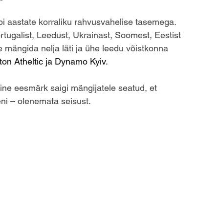
bi aastate korraliku rahvusvahelise tasemega. 
ortugalist, Leedust, Ukrainast, Soomest, Eestist  
 mängida nelja läti ja ühe leedu võistkonna 
rlton Atheltic ja Dynamo Kyiv.
e eesmärk saigi mängijatele seatud, et  
ni – olenemata seisust. 