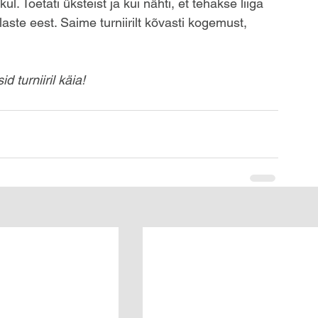
l. Toetati üksteist ja kui nähti, et tehakse liiga 
aste eest. Saime turniirilt kõvasti kogemust, 
d turniiril käia!