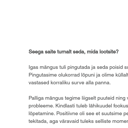
Seega saite turnalt seda, mida lootsite?
Igas mängus tuli pingutada ja seda poisid 
Pingutasime olukorrad lõpuni ja olime küllal
vastased korraliku surve alla panna.
Palliga mängus tegime liigselt puuteid ning 
probleeme. Kindlasti tuleb lähikuudel fooku
lõpetamine. Positiivne oli see et suutsime 
tekitada, aga väravaid tuleks selliste mome