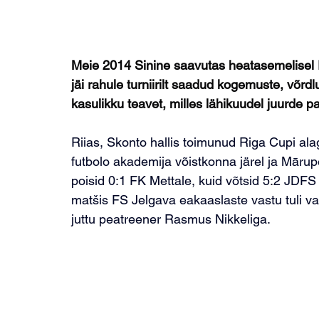
Meie 2014 Sinine saavutas heatasemelisel 
jäi rahule turniirilt saadud kogemuste, võrd
kasulikku teavet, milles lähikuudel juurde p
Riias, Skonto hallis toimunud 
Riga Cupi alag
futbolo akademija võistkonna järel ja Mār
poisid 0:1 FK Mettale, kuid võtsid 5:2 JDFS
matšis FS Jelgava eakaaslaste vastu tuli vas
juttu peatreener Rasmus Nikkeliga.