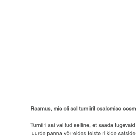
Rasmus, mis oli sel turniiril osalemise ees
Turniiri sai valitud selline, et saada tugeva
juurde panna võrreldes teiste riikide satside