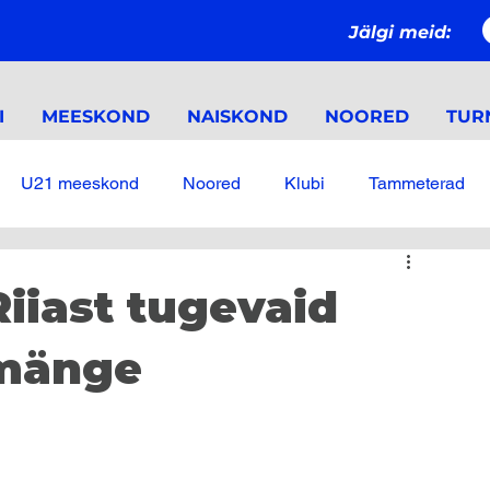
Jälgi meid:
I
MEESKOND
NAISKOND
NOORED
TURN
U21 meeskond
Noored
Klubi
Tammeterad
Riiast tugevaid
 mänge