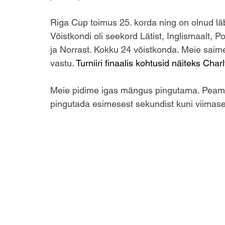
Riga Cup toimus 25. korda ning on olnud lä
Võistkondi oli seekord Lätist, Inglismaalt, P
ja Norrast. Kokku 24 võistkonda. Meie saime
vastu. 
Turniiri finaalis kohtusid näiteks Cha
Meie pidime igas mängus pingutama. Peamin
pingutada esimesest sekundist kuni viimase