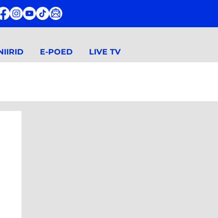
IIRID
E-POED
LIVE TV