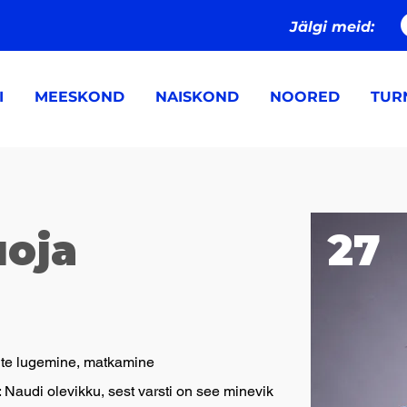
Jälgi meid:
I
MEESKOND
NAISKOND
NOORED
TURN
uoja
27
te lugemine, matkamine
: Naudi olevikku, sest varsti on see minevik