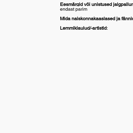
Eesmärgid või unistused jalgpallur
endast parim
Mida naiskonnakaaslased ja fännid
Lemmiklaulud/-artistid
: 