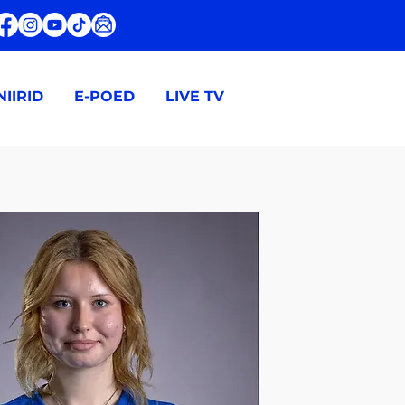
IIRID
E-POED
LIVE TV