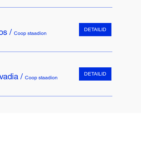
DETAILID
os
/
Coop staadion
DETAILID
evadia
/
Coop staadion