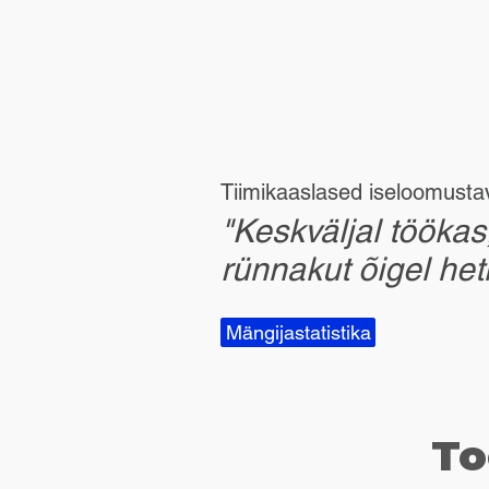
Tiimikaaslased iseloomusta
"Keskväljal töökas,
rünnakut õigel het
Mängijastatistika
To