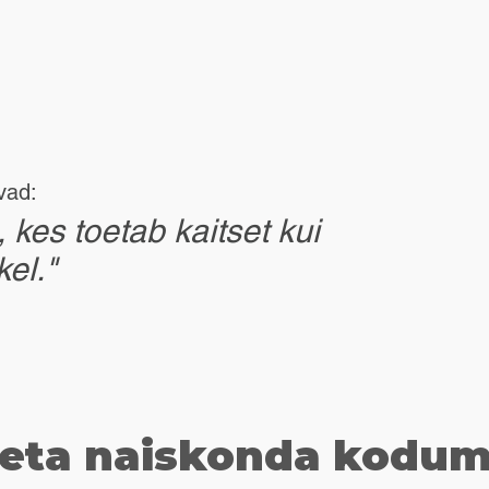
vad:
 kes toetab kaitset kui
kel."
eta naiskonda kodu