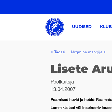
UUDISED
KLUB
< Tagasi
Järgmine mängija >
Lisete Ar
Poolkaitsja
13.04.2007
Peamised huvid ja hobid
: Raamatu
Lemmiktsitaat või inspireeriv lause