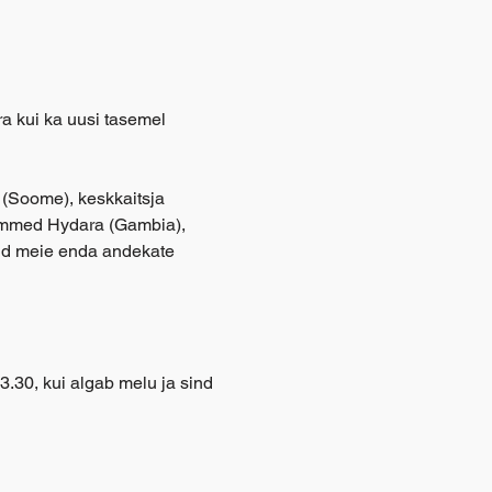
 kui ka uusi tasemel 
(Soome), keskkaitsja 
hammed Hydara (Gambia), 
nud meie enda andekate 
.30, kui algab melu ja sind 