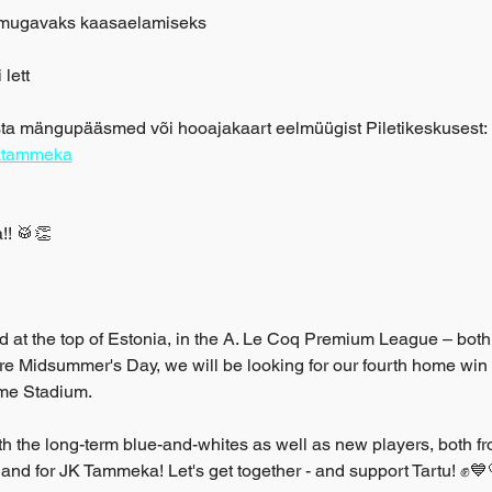
d mugavaks kaasaelamiseks
lett
ta mängupääsmed või hooajakaart eelmüügist Piletikeskusest: 
/jktammeka
!! 🥁👏
 at the top of Estonia, in the A. Le Coq Premium League – both 
re Midsummer's Day, we will be looking for our fourth home win
me Stadium.
oth the long-term blue-and-whites as well as new players, both f
u and for JK Tammeka! Let's get together - and support Tartu! ✊💙