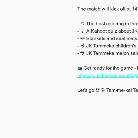
The match will kick off at 1
- 🍲 The best catering in 
- 📱 A Kahoot quiz about 
- 🌞 Blankets and seat mats 
- 🧸 JK Tammeka children's 
- 💙 JK Tammeka merch sal
🎫 Get ready for the game - 
https://piletikeskus.ee/et/o
Let’s go!👏🥁 Tam-me-ka! T