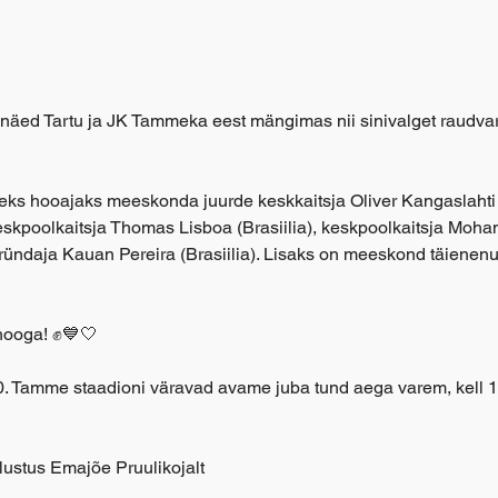
ed Tartu ja JK Tammeka eest mängimas nii sinivalget raudvara
ks hooajaks meeskonda juurde keskkaitsja Oliver Kangaslahti 
keskpoolkaitsja Thomas Lisboa (Brasiilia), keskpoolkaitsja Mo
a ründaja Kauan Pereira (Brasiilia). Lisaks on meeskond täiene
hooga! ✊💙🤍
0. Tamme staadioni väravad avame juba tund aega varem, kell 13
tlustus Emajõe Pruulikojalt