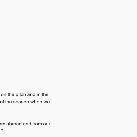
on the pitch and in the 
 of the season when we 
rom abroad and from our 
🤍