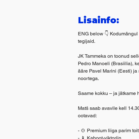
Lisainfo:
ENG below 👇 Kodumängul nä
tegijaid.
JK Tammeka on toonud selle
Pedro Manoeli (Brasiilia), 
ääre Pavel Marini (Eesti) j
noortega.
Saame kokku – ja jätkame 
Matš saab avavile kell 14.3
ootavad:
- 🍲 Premium liiga parim toi
- 📱 Kahoot-viktoriin