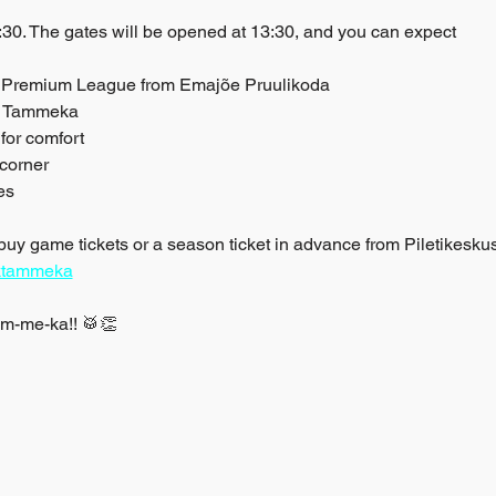
4:30. The gates will be opened at 13:30, and you can expect
the Premium League from Emajõe Pruulikoda
JK Tammeka
for comfort
corner
es
buy game tickets or a season ticket in advance from Piletikeskus
/jktammeka
am-me-ka!! 🥁👏