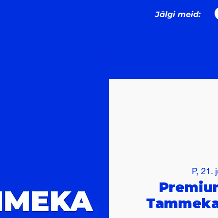
Jälgi meid:
I
MEESKOND
NAISKOND
NOORED
TURN
P, 21. 
Premium
Tammeka 