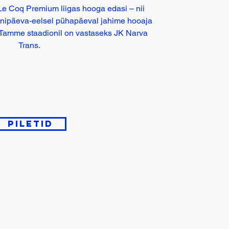
Le Coq Premium liigas hooga edasi – nii
 Jaanipäeva-eelsel pühapäeval jahime hooaja
i Tamme staadionil on vastaseks JK Narva
Trans.
Piletid