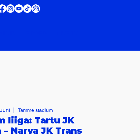
IIRID
E-POED
LIVE TV
juuni
  |  
Tamme stadium
 liiga: Tartu JK
– Narva JK Trans