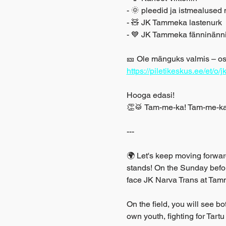
- 🌞 pleedid ja istmealuse
- 🧸 JK Tammeka lastenurk
- 💙 JK Tammeka fänninänni 
🎫 Ole mänguks valmis – os
https://piletikeskus.ee/et/o
Hooga edasi!
👏🥁 Tam-me-ka! Tam-me-ka
---
🌍 Let's keep moving forward
stands! On the Sunday befo
face JK Narva Trans at Tam
On the field, you will see b
own youth, fighting for Tart