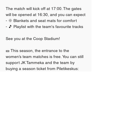
The match will kick off at 17:00. The gates 
will be opened at 16:30, and you can expect
- 🌞 Blankets and seat mats for comfort
- 🎵 Playlist with the team's favourite tracks
See you at the Coop Stadium!
🎫 This season, the entrance to the 
women’s team matches is free. You can still 
support JK Tammeka and the team by 
buying a season ticket from Piletikeskus: 
https://piletikeskus.ee/en/e/sloh6t
Let’s go! 👏🥁 Tam-me-ka! Tam-me-ka!! 🥁👏
Jaga seda üritust