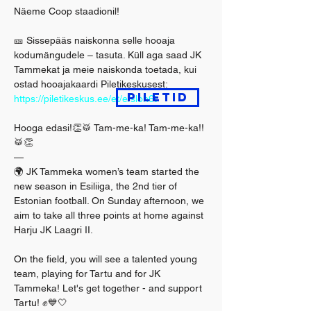
Näeme Coop staadionil!
🎫 Sissepääs naiskonna selle hooaja 
kodumängudele – tasuta. Küll aga saad JK 
Tammekat ja meie naiskonda toetada, kui 
ostad hooajakaardi Piletikeskusest: 
Piletid
https://piletikeskus.ee/et/e/sloh6t
Hooga edasi!👏🥁 Tam-me-ka! Tam-me-ka!! 
🥁👏
—
🌍 JK Tammeka women’s team started the 
new season in Esiliiga, the 2nd tier of 
Estonian football. On Sunday afternoon, we 
aim to take all three points at home against 
Harju JK Laagri II.
On the field, you will see a talented young 
team, playing for Tartu and for JK 
Tammeka! Let's get together - and support 
Tartu! ✊💙🤍