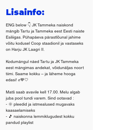
Lisainfo:
ENG below 👇 JK Tammeka naiskond 
mängib Tartu ja Tammeka eest Eesti naiste 
Esiliigas. Pühapäeva pärastlõunal jahime 
võitu kodusel Coop staadionil ja vastaseks 
on Harju JK Laagri II.
Kodumängul näed Tartu ja JK Tammeka 
eest mängimas andekat, võidunäljas noort 
tiimi. Saame kokku – ja läheme hooga 
edasi! ✊💙🤍
Matš saab avavile kell 17.00. Melu algab 
juba pool tundi varem. Sind ootavad :
- 🌞 pleedid ja istmealused mugavaks 
kaasaelamiseks
- 🎵 naiskonna lemmiklugudest kokku 
pandud playlist