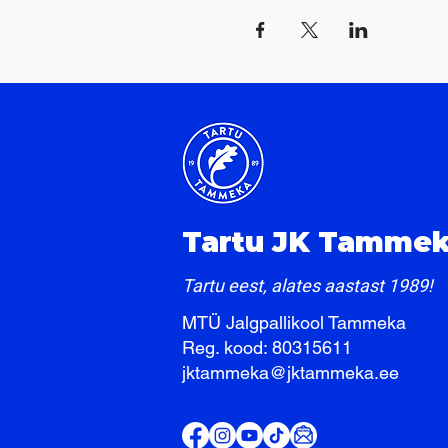
Tartu JK Tamme
Tartu eest, alates aastast 1989!
MTÜ Jalgpallikool Tammeka ​
Reg. kood: 80315611
jktammeka@jktammeka.ee