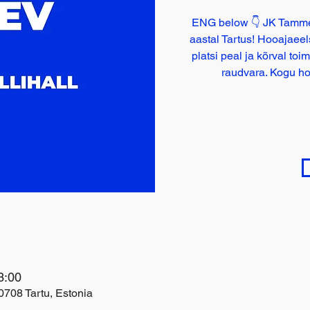
ENG below 👇 JK Tamme
aastal Tartus! Hooajaee
platsi peal ja kõrval toi
raudvara. Kogu h
3:00
0708 Tartu, Estonia