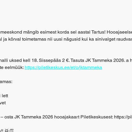
eeskond mängib esimest korda sel aastal Tartus! Hooajaeelse
al ja kõrval toimetamas nii uusi nägusid kui ka sinivalget raudv
lli uksed kell 18. Sissepääs 2 €. Tasuta JK Tammeka 2026. a h
ite eelmüük: 
https://piletikeskus.ee/et/o/jktammeka
tamas:
lett
vet
 – osta JK Tammeka 2026 hooajakaart Piletikeskusest: https://pil
!! 🥁👏