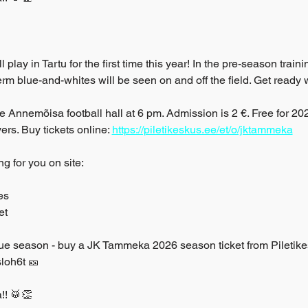
lay in Tartu for the first time this year! In the pre-season train
rm blue-and-whites will be seen on and off the field. Get ready 
e Annemõisa football hall at 6 pm. Admission is 2 €. Free for 20
s. Buy tickets online: 
https://piletikeskus.ee/et/o/jktammeka
g for you on site:
es
et
ue season - buy a JK Tammeka 2026 season ticket from Piletike
sloh6t 🎫
!! 🥁👏