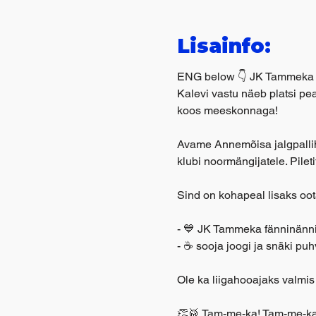
Lisainfo:
ENG below 👇 JK Tammeka m
Kalevi vastu näeb platsi pe
koos meeskonnaga!
Avame Annemõisa jalgpalliha
klubi noormängijatele. Pilet
Sind on kohapeal lisaks oo
- 💙 JK Tammeka fänninänni 
- ☕ sooja joogi ja snäki puh
Ole ka liigahooajaks valmis
👏🥁 Tam-me-ka! Tam-me-ka