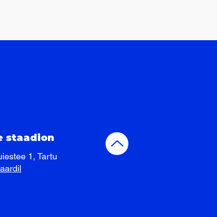
 staadion
estee 1, Tartu
aardil