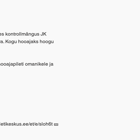
s kontrollmängus JK 
ara. Kogu hooajaks hoogu 
ooajapileti omanikele ja 
etikeskus.ee/et/e/sloh6t 🎫