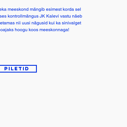
ka meeskond mängib esimest korda sel
lses kontrollmängus JK Kalevi vastu näeb
metamas nii uusi nägusid kui ka sinivalget
ooajaks hoogu koos meeskonnaga!
Piletid