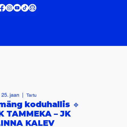
IIRID
E-POED
LIVE TV
, 25. jaan
  |  
Tartu
lmäng koduhallis 🔹
K TAMMEKA – JK
LINNA KALEV