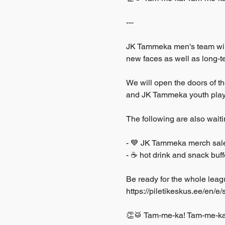
---
JK Tammeka men's team will p
new faces as well as long-te
We will open the doors of th
and JK Tammeka youth player
The following are also waitin
- 💙 JK Tammeka merch sal
- ☕ hot drink and snack buff
Be ready for the whole leag
https://piletikeskus.ee/en/e/
👏🥁 Tam-me-ka! Tam-me-ka