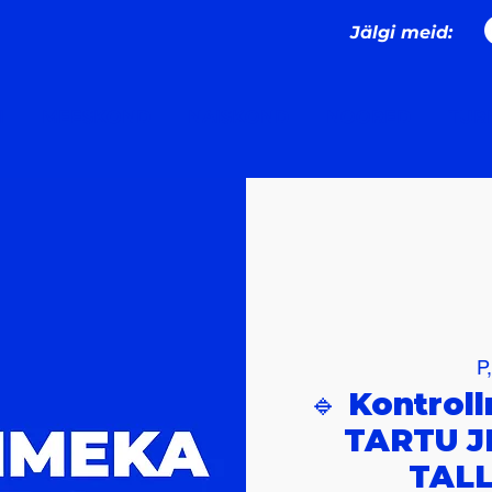
Jälgi meid:
I
MEESKOND
NAISKOND
NOORED
TURN
P
🔹 Kontrol
TARTU J
TAL