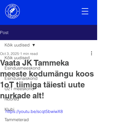
Post
Kõik uudised
Oct 3, 2025
1 min read
Kõik uudised
Vaata JK Tammeka
Esindusmeeskond
meeste kodumängu koos
Esindusnaiskond
1oT tiimiga täiesti uute
U21 meeskond
nurkade alt!
Noored
Klubi
https://youtu.be/scqt5bwiwX8
Tammeterad