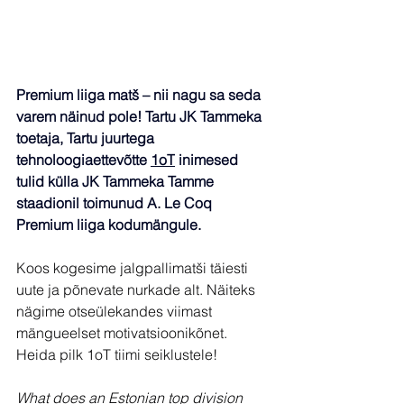
Premium liiga matš – nii nagu sa seda 
varem näinud pole! Tartu JK Tammeka 
toetaja, Tartu juurtega 
tehnoloogiaettevõtte 
1oT
 inimesed 
tulid külla JK Tammeka Tamme 
staadionil toimunud A. Le Coq 
Premium liiga
 kodumängule.
Koos kogesime jalgpallimatši täiesti 
uute ja põnevate nurkade alt. Näiteks 
nägime otseülekandes viimast 
mängueelset motivatsioonikõnet. 
Heida pilk 1oT tiimi seiklustele!
What does an Estonian top division 