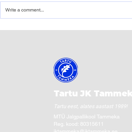
Write a comment...
Sel nädalal alustab
Osta või 
treeninguid kolm uut
ja toeta 
gruppi noori Tammeka
kaudu väh
pallivõlureid!
Tartu JK Tamme
Tartu eest, alates aastast 1989!
MTÜ Jalgpallikool Tammeka ​
Reg. kood: 80315611
jktammeka@jktammeka.ee