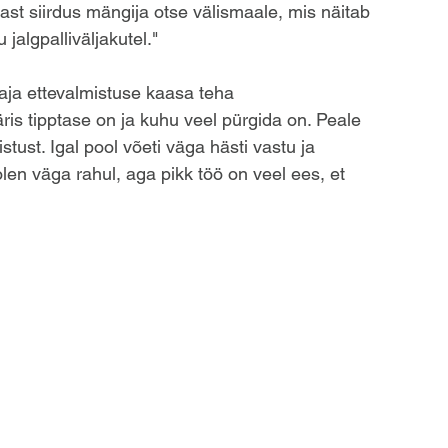
st siirdus mängija otse välismaale, mis näitab 
jalgpalliväljakutel."
aja ettevalmistuse kaasa teha 
is tipptase on ja kuhu veel pürgida on. Peale 
tust. Igal pool võeti väga hästi vastu ja 
olen väga rahul, aga pikk töö on veel ees, et 