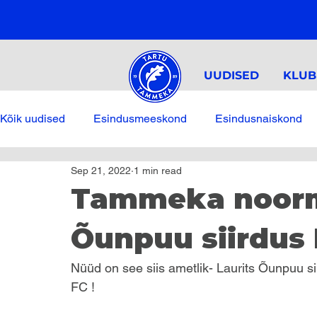
UUDISED
KLUB
Kõik uudised
Esindusmeeskond
Esindusnaiskond
Sep 21, 2022
1 min read
Tammeka noormä
Õunpuu siirdus 
Nüüd on see siis ametlik- Laurits Õunpuu s
FC !