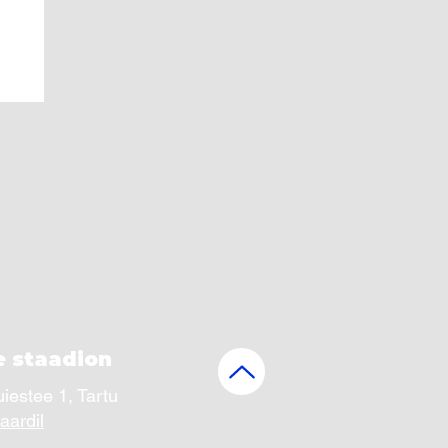
d
 staadion
estee 1, Tartu
aardil