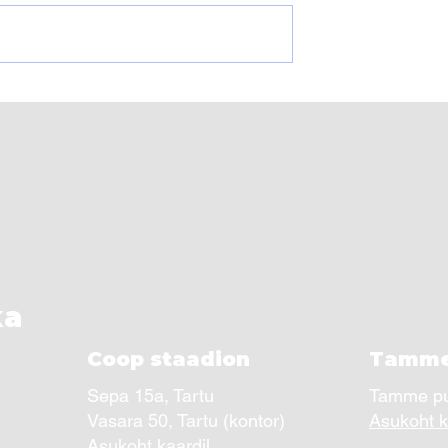
too küpsetisi
JK Tammeka tüdruku
Jalkakohviku
võitsid kaks karikat
iravi
ka
Coop staadion
Tamme
Sepa 15a, Tartu
Tamme pui
Vasara 50, Tartu (kontor)
Asukoht k
Asukoht kaardil