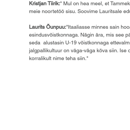
Kristjan Tiirik:
" Mul on hea meel, et Tammeka
meie noortetöö sisu. Soovime Lauritsale edu 
Laurits Õunpuu:
"Itaaliasse minnes sain hoo
esindusvõistkonnaga. Nägin ära, mis see pär
seda  alustasin U-19 võistkonnaga ettevalmis
jalgpallikultuur on väga-väga kõva siin. Ise 
korralikult nime teha siin."