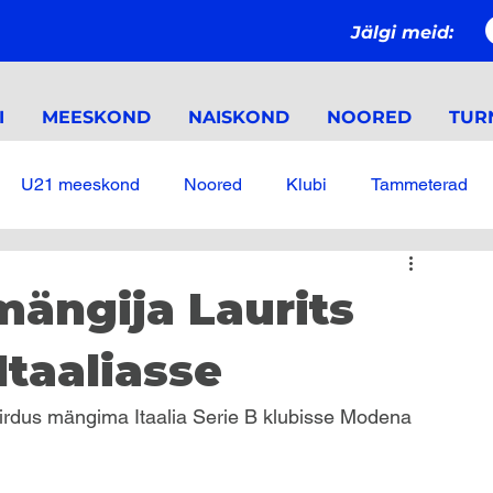
Jälgi meid:
I
MEESKOND
NAISKOND
NOORED
TURN
U21 meeskond
Noored
Klubi
Tammeterad
ngija Laurits
Itaaliasse
iirdus mängima Itaalia Serie B klubisse Modena 