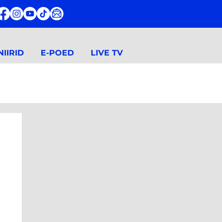
IIRID
E-POED
LIVE TV