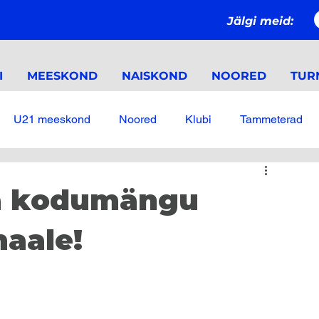
Jälgi meid:
I
MEESKOND
NAISKOND
NOORED
TURN
U21 meeskond
Noored
Klubi
Tammeterad
a kodumängu
aale!