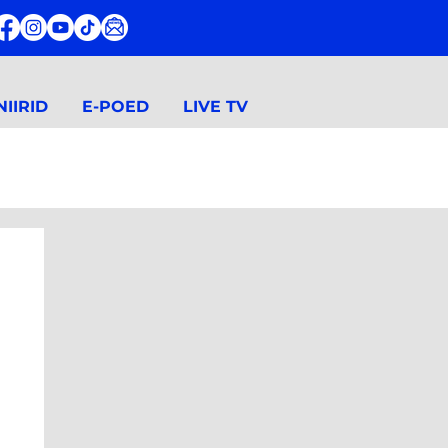
IIRID
E-POED
LIVE TV