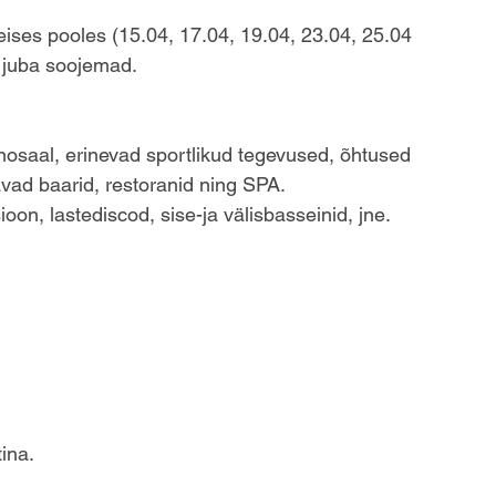
 teises pooles (15.04, 17.04, 19.04, 23.04, 25.04 
d juba soojemad.
inosaal, erinevad sportlikud tegevused, õhtused 
vad baarid, restoranid ning SPA. 
on, lastediscod, sise-ja välisbasseinid, jne.
ina.