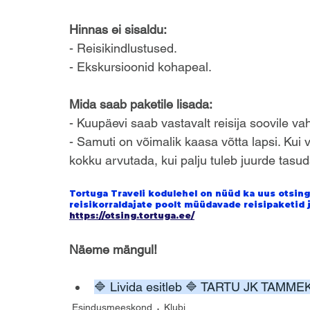
Hinnas ei sisaldu:
- Reisikindlustused.
- Ekskursioonid kohapeal.
Mida saab paketile lisada:
- Kuupäevi saab vastavalt reisija soovile va
- Samuti on võimalik kaasa võtta lapsi. Kui v
kokku arvutada, kui palju tuleb juurde tasud
Tortuga Traveli kodulehel on nüüd ka uus otsing
reisikorraldajate poolt müüdavade reisipaketid j
https://otsing.tortuga.ee/
Näeme mängul!
🔷 Livida esitleb 🔷 TARTU JK TAM
Esindusmeeskond
Klubi