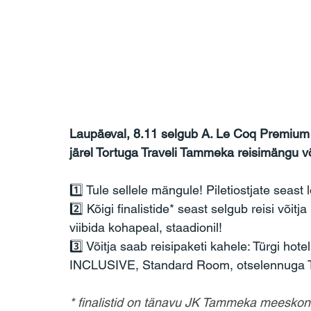
Laupäeval, 8.11 selgub A. Le Coq Premium 
järel Tortuga Traveli Tammeka reisimängu või
1️⃣ Tule sellele mängule! Piletiostjate seast 
2️⃣ Kõigi finalistide* seast selgub reisi võit
viibida kohapeal, staadionil!
3️⃣ Võitja saab reisipaketi kahele: Türgi
INCLUSIVE, Standard Room, otselennuga Ta
* finalistid on tänavu JK Tammeka meeskon