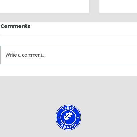
Comments
Write a comment...
Mairo Miili leping
Sel nädal
lõpetati kokkuleppel
treening
gruppi n
pallivõlur