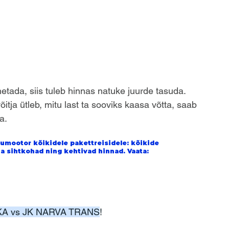
hetada, siis tuleb hinnas natuke juurde tasuda.
õitja ütleb, mitu last ta sooviks kaasa võtta, saab 
a.
umootor kõikidele pakettreisidele: kõikide 
a sihtkohad ning kehtivad hinnad. Vaata: 
MEKA vs JK NARVA TRANS
!