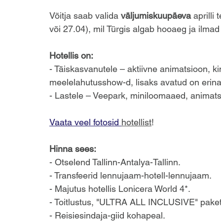
Võitja saab valida 
väljumiskuupäeva 
aprilli
või 27.04), mil Türgis algab hooaeg ja ilma
Hotellis on:
- Täiskasvanutele – aktiivne animatsioon, k
meelelahutusshow-d, lisaks avatud on erina
- Lastele – Veepark, miniloomaaed, animatsio
Vaata veel fotosid 
hotellist
!
Hinna sees:
- Otselend Tallinn-Antalya-Tallinn.
- Transfeerid lennujaam-hotell-lennujaam.
- Majutus hotellis Lonicera World 4*.
- Toitlustus, "ULTRA ALL INCLUSIVE" paket
- Reisiesindaja-giid kohapeal.