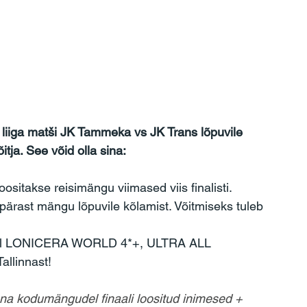
liiga matši JK Tammeka vs JK Trans lõpuvile 
tja. See võid olla sina:
loositakse reisimängu viimased viis finalisti.
ja pärast mängu lõpuvile kõlamist. Võitmiseks tuleb 
 hotell LONICERA WORLD 4*+, ULTRA ALL 
llinnast!
na kodumängudel finaali loositud inimesed + 