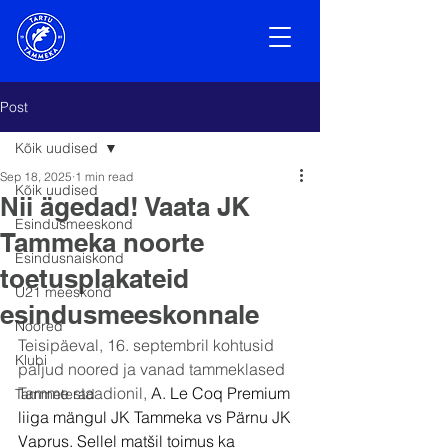
Post
Kõik uudised
Sep 18, 2025
1 min read
Kõik uudised
Nii ägedad! Vaata JK
Esindusmeeskond
Tammeka noorte
Esindusnaiskond
toetusplakateid
U21 meeskond
esindusmeeskonnale
Noored
Teisipäeval, 16. septembril kohtusid 
Klubi
paljud noored ja vanad tammeklased 
Tamme staadionil, 
A. Le Coq Premium 
Tammeterad
liiga mängul JK Tammeka vs Pärnu JK 
Vaprus. Sellel matšil toimus ka 